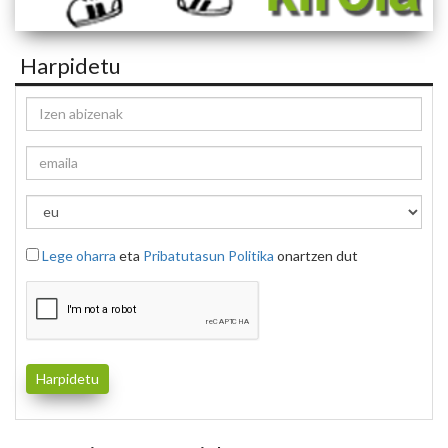
Harpidetu
Lege oharra
eta
Pribatutasun Politika
onartzen dut