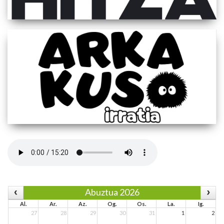
Abuztua 2026
Al.
Ar.
Az.
Og.
Os.
La.
Ig.
27
28
29
30
31
1
2