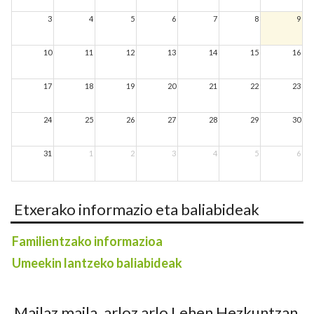
3
4
5
6
7
8
9
10
11
12
13
14
15
16
17
18
19
20
21
22
23
24
25
26
27
28
29
30
31
1
2
3
4
5
6
Etxerako informazio eta baliabideak
Familientzako informazioa
Umeekin lantzeko baliabideak
Mailaz maila, arloz arlo Lehen Hezkuntzan