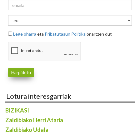
Lege oharra
eta
Pribatutasun Politika
onartzen dut
Lotura interesgarriak
BIZIKASI
Zaldibiako Herri Ataria
Zaldibiako Udala