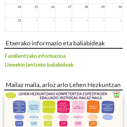
24
25
26
27
28
29
30
31
1
2
3
4
5
6
Etxerako informazio eta baliabideak
Familientzako informazioa
Umeekin lantzeko baliabideak
Mailaz maila, arloz arlo Lehen Hezkuntzan