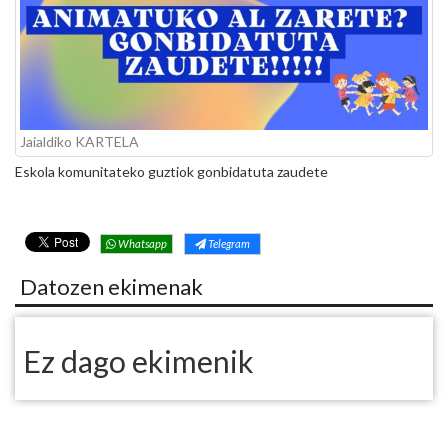
Jaialdiko KARTELA
Eskola komunitateko guztiok gonbidatuta zaudete
Whatsapp
Telegram
Datozen ekimenak
Ez dago ekimenik