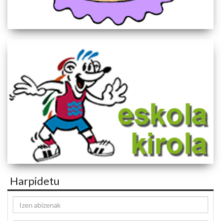
Harpidetu