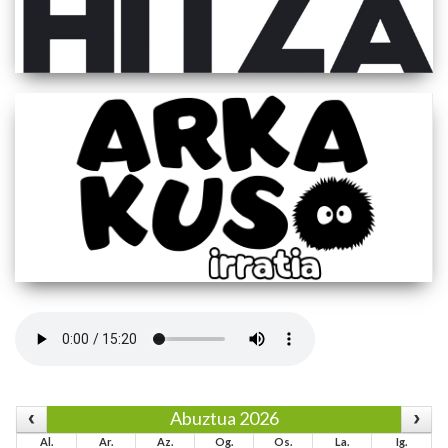
Abuztua 2026
Al.
Ar.
Az.
Og.
Os.
La.
Ig.