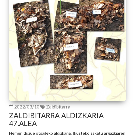
2022/03/10
Zaldibitarra
ZALDIBITARRA ALDIZKARIA
47.ALEA
Hemen duzue otsaileko aldizkaria. Ikusteko sakatu argazkiaren