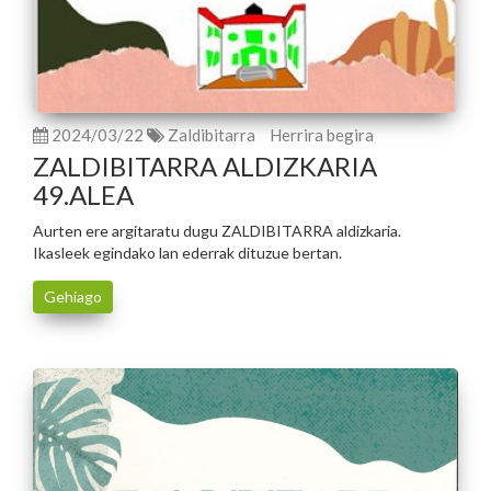
2024/03/22
Zaldibitarra
Herrira begira
ZALDIBITARRA ALDIZKARIA
49.ALEA
Aurten ere argitaratu dugu ZALDIBITARRA aldizkaria.
Ikasleek egindako lan ederrak dituzue bertan.
Gehiago