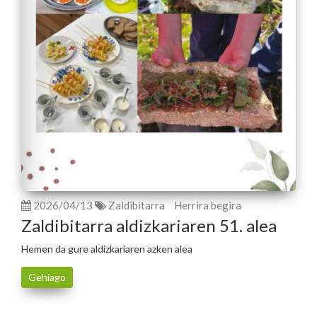
2026/04/13
Zaldibitarra
Herrira begira
Zaldibitarra aldizkariaren 51. alea
Hemen da gure aldizkariaren azken alea
Gehiago