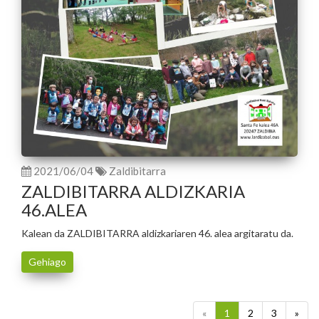
2021/06/04
Zaldibitarra
ZALDIBITARRA ALDIZKARIA
46.ALEA
Kalean da ZALDIBITARRA aldizkariaren 46. alea argitaratu da.
Gehiago
«
1
2
3
»