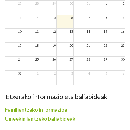
27
28
29
30
31
1
2
3
4
5
6
7
8
9
10
11
12
13
14
15
16
17
18
19
20
21
22
23
24
25
26
27
28
29
30
31
1
2
3
4
5
6
Etxerako informazio eta baliabideak
Familientzako informazioa
Umeekin lantzeko baliabideak