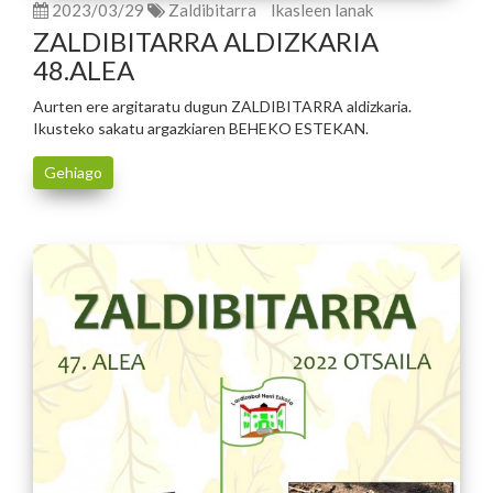
2023/03/29
Zaldibitarra
Ikasleen lanak
ZALDIBITARRA ALDIZKARIA
48.ALEA
Aurten ere argitaratu dugun ZALDIBITARRA aldizkaria.
Ikusteko sakatu argazkiaren BEHEKO ESTEKAN.
Gehiago