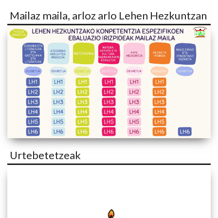
Mailaz maila, arloz arlo Lehen Hezkuntzan
Urtebetetzeak