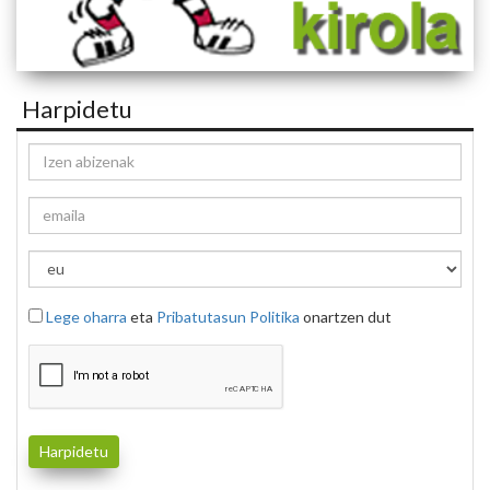
Harpidetu
Lege oharra
eta
Pribatutasun Politika
onartzen dut