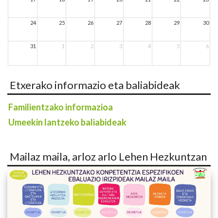
24
25
26
27
28
29
30
31
1
2
3
4
5
6
Etxerako informazio eta baliabideak
Familientzako informazioa
Umeekin lantzeko baliabideak
Mailaz maila, arloz arlo Lehen Hezkuntzan