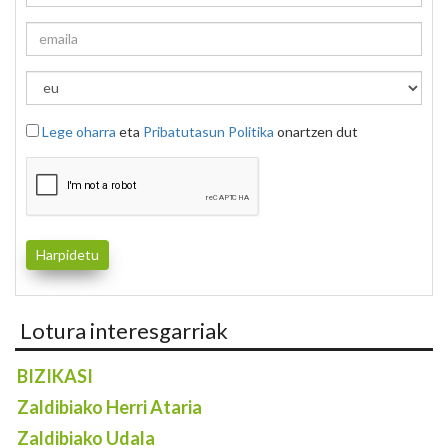
Lege oharra
eta
Pribatutasun Politika
onartzen dut
Lotura interesgarriak
BIZIKASI
Zaldibiako Herri Ataria
Zaldibiako Udala