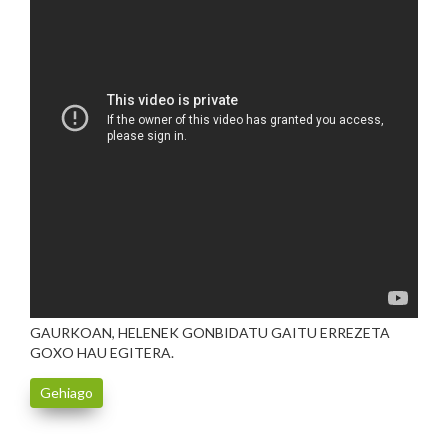
GAURKOAN, HELENEK GONBIDATU GAITU ERREZETA
GOXO HAU EGITERA.
Gehiago