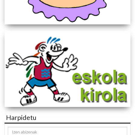
Harpidetu