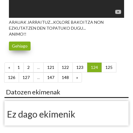
ARAUAK JARRAITUZ...KOLORE BAKOITZA NON
EZKUTATZEN DEN TOPATUKO DUGU...
ANIMO!!
Gehiago
«
1
2
...
121
122
123
124
125
126
127
...
147
148
»
Datozen ekimenak
Ez dago ekimenik