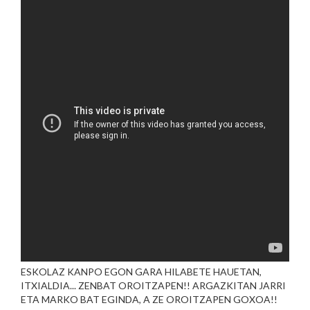
ESKOLAZ KANPO EGON GARA HILABETE HAUETAN,
ITXIALDIA... ZENBAT OROITZAPEN!! ARGAZKITAN JARRI
ETA MARKO BAT EGINDA, A ZE OROITZAPEN GOXOA!!