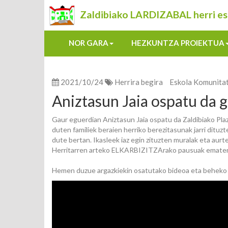
Zaldibiako LARDIZABAL herri es
NOR GARA
HEZKUNTZA PROIEKTUA
2021/10/24
Herrira begira
Eskola Komunita
Aniztasun Jaia ospatu da
Gaur eguerdian Aniztasun Jaia ospatu da Zaldibiako Pl
duten familiek beraien herriko berezitasunak jarri dituz
dute bertan. Ikasleek iaz egin zituzten muralak eta aur
Herritarren arteko ELKARBIZITZArako pausuak ematen 
Hemen duzue argazkiekin osatutako bideoa eta beheko 