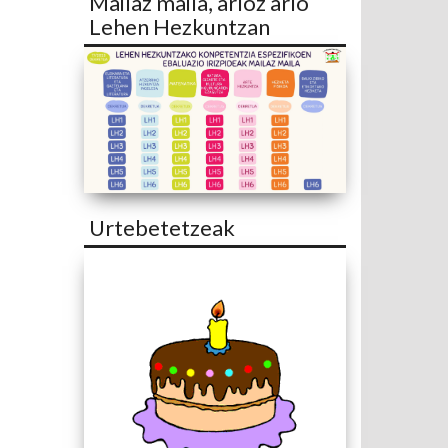
Mailaz maila, arloz arlo
Lehen Hezkuntzan
Urtebetetzeak