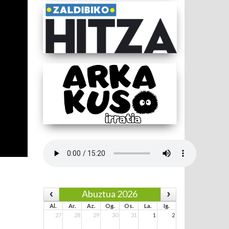
Abuztua 2026
Al.
Ar.
Az.
Og.
Os.
La.
Ig.
27
28
29
30
31
1
2