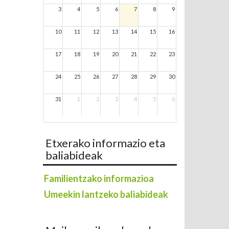
3
4
5
6
7
8
9
10
11
12
13
14
15
16
17
18
19
20
21
22
23
24
25
26
27
28
29
30
31
1
2
3
4
5
6
Etxerako informazio eta
baliabideak
Familientzako informazioa
Umeekin lantzeko baliabideak