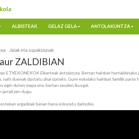
kola
ALBISTEAK
GELAZ GELA
ANTOLAKUNTZA
tea
Jaiak eta ospakizunak
 gaur ZALDIBIAN
azan ETXEKONEKOK Elkarteak antolatuta. Bertan hainbat herrialdetako j
te, nahi duenak dastatu ahal izateko. Gure eskolako hainbat familik parte 
ten egin duten mapa ere, bertan zeuden ikusgai.
jarraitzen dugu.
estekan argazkiak banan bana eskuratu daitezke.