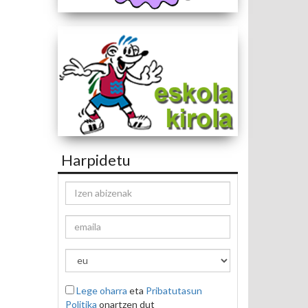
Harpidetu
Lege oharra
eta
Pribatutasun
Politika
onartzen dut