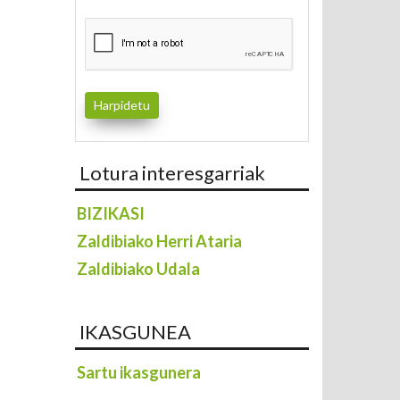
Lotura interesgarriak
BIZIKASI
Zaldibiako Herri Ataria
Zaldibiako Udala
IKASGUNEA
Sartu ikasgunera