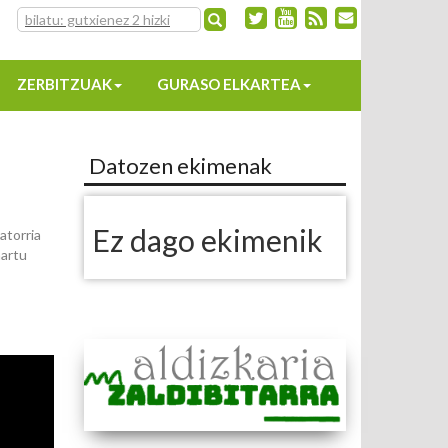
ZERBITZUAK
GURASO ELKARTEA
Datozen ekimenak
Ez dago ekimenik
atorria
hartu