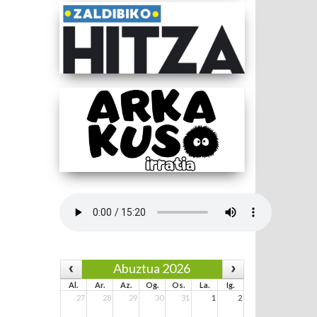
Abuztua 2026
Al.
Ar.
Az.
Og.
Os.
La.
Ig.
27
28
29
30
31
1
2