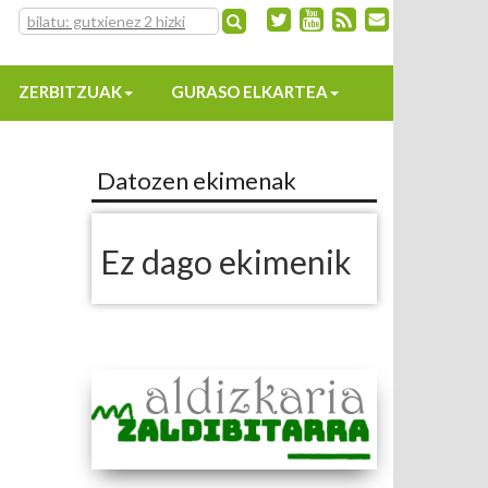
ZERBITZUAK
GURASO ELKARTEA
Datozen ekimenak
Ez dago ekimenik