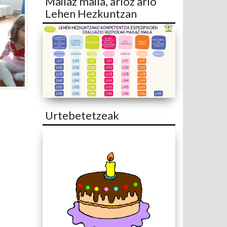
Mailaz maila, arloz arlo
Lehen Hezkuntzan
Urtebetetzeak