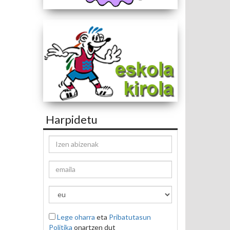
Harpidetu
Lege oharra
eta
Pribatutasun
Politika
onartzen dut