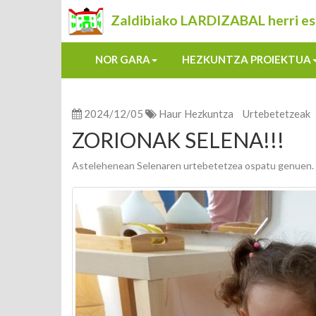
Zaldibiako LARDIZABAL herri es
NOR GARA
HEZKUNTZA PROIEKTUA
2024/12/05
Haur Hezkuntza
Urtebetetzeak
ZORIONAK SELENA!!!
Astelehenean Selenaren urtebetetzea ospatu genuen.