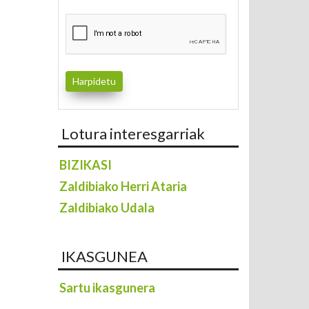
Lotura interesgarriak
BIZIKASI
Zaldibiako Herri Ataria
Zaldibiako Udala
IKASGUNEA
Sartu ikasgunera