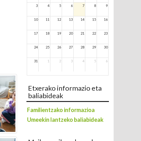
3
4
5
6
7
8
9
10
11
12
13
14
15
16
17
18
19
20
21
22
23
24
25
26
27
28
29
30
31
1
2
3
4
5
6
Etxerako informazio eta
baliabideak
Familientzako informazioa
Umeekin lantzeko baliabideak