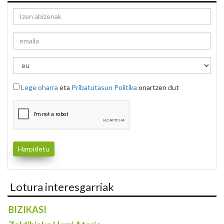
Lege oharra
eta
Pribatutasun Politika
onartzen dut
Lotura interesgarriak
BIZIKASI