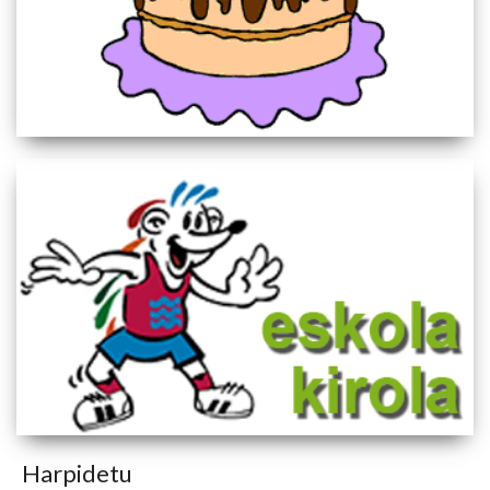
Harpidetu