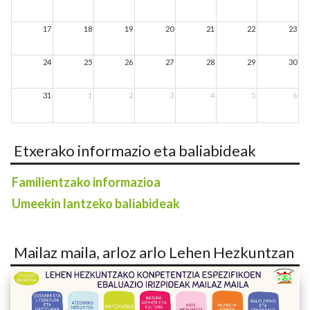
17
18
19
20
21
22
23
24
25
26
27
28
29
30
31
1
2
3
4
5
6
Etxerako informazio eta baliabideak
Familientzako informazioa
Umeekin lantzeko baliabideak
Mailaz maila, arloz arlo Lehen Hezkuntzan