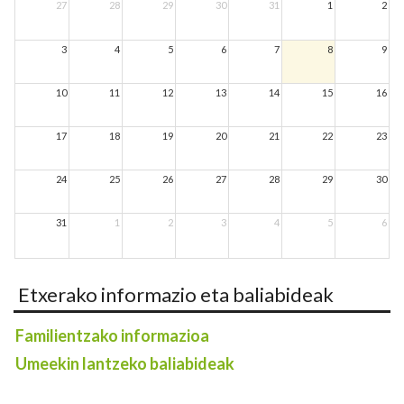
27
28
29
30
31
1
2
3
4
5
6
7
8
9
10
11
12
13
14
15
16
17
18
19
20
21
22
23
24
25
26
27
28
29
30
31
1
2
3
4
5
6
Etxerako informazio eta baliabideak
Familientzako informazioa
Umeekin lantzeko baliabideak