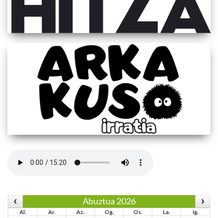
Abuztua 2026
Al.
Ar.
Az.
Og.
Os.
La.
Ig.