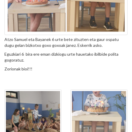
Atzo Samuel eta Bayanek 6 urte bete zituzten eta gaur ospatu
dugu gelan bizkotxo goxo goxoak janez. Eskerrik asko.
Eguzkiari 6 bira ere eman dizkiogu urte hauetako ibilbide polita
gogoratuz.
Zorionak bioi!!!