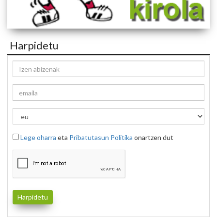
Harpidetu
Lege oharra
eta
Pribatutasun Politika
onartzen dut