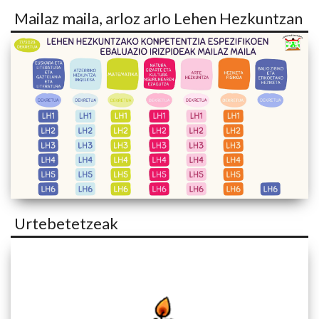
Mailaz maila, arloz arlo Lehen Hezkuntzan
Urtebetetzeak