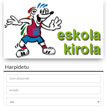
Harpidetu