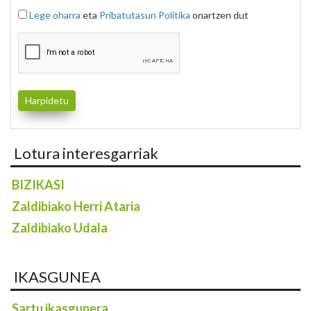
Lege oharra
eta
Pribatutasun Politika
onartzen dut
Lotura interesgarriak
BIZIKASI
Zaldibiako Herri Ataria
Zaldibiako Udala
IKASGUNEA
Sartu ikasgunera