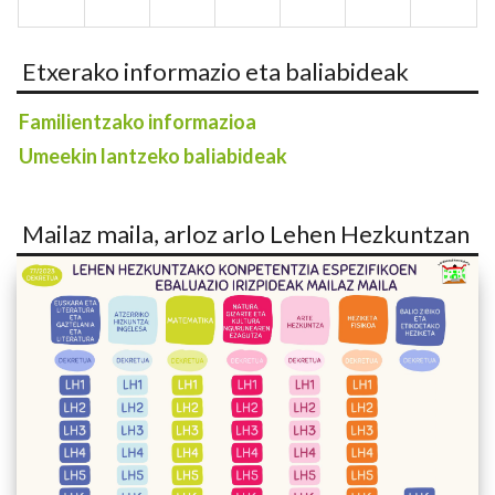
Etxerako informazio eta baliabideak
Familientzako informazioa
Umeekin lantzeko baliabideak
Mailaz maila, arloz arlo Lehen Hezkuntzan