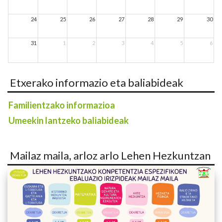
24
25
26
27
28
29
30
31
1
2
3
4
5
6
Etxerako informazio eta baliabideak
Familientzako informazioa
Umeekin lantzeko baliabideak
Mailaz maila, arloz arlo Lehen Hezkuntzan