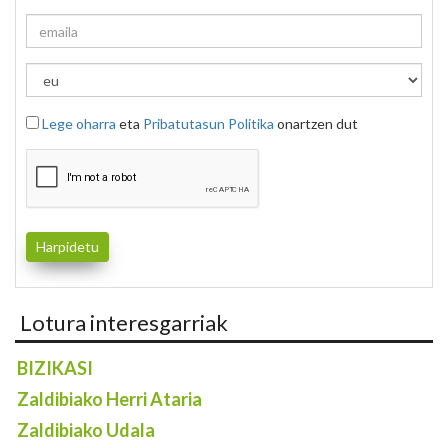
Lege oharra
eta
Pribatutasun Politika
onartzen dut
Lotura interesgarriak
BIZIKASI
Zaldibiako Herri Ataria
Zaldibiako Udala