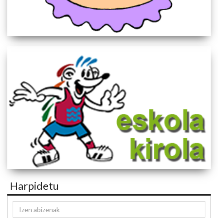
Harpidetu