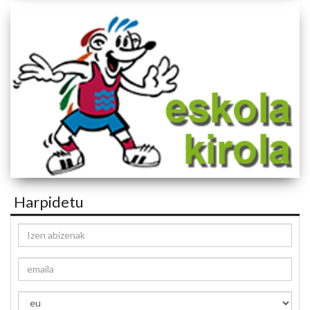
Harpidetu