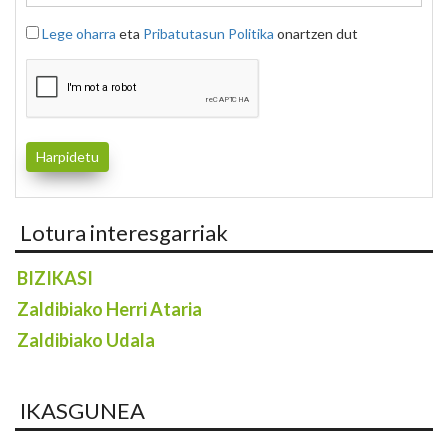
Lege oharra
eta
Pribatutasun Politika
onartzen dut
Lotura interesgarriak
BIZIKASI
Zaldibiako Herri Ataria
Zaldibiako Udala
IKASGUNEA