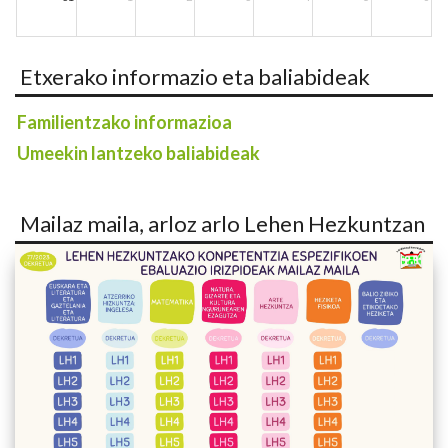
Etxerako informazio eta baliabideak
Familientzako informazioa
Umeekin lantzeko baliabideak
Mailaz maila, arloz arlo Lehen Hezkuntzan