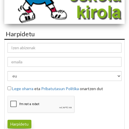
Harpidetu
Lege oharra
eta
Pribatutasun Politika
onartzen dut