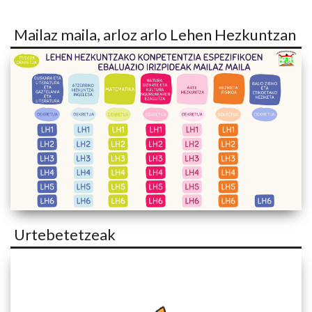
Mailaz maila, arloz arlo Lehen Hezkuntzan
Urtebetetzeak