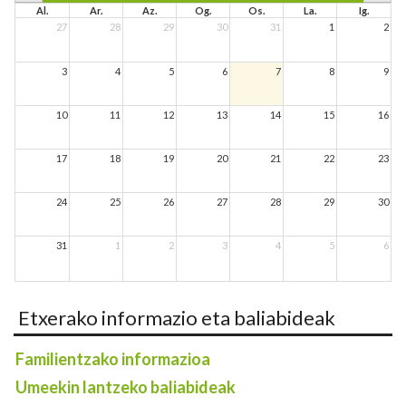
Al.
Ar.
Az.
Og.
Os.
La.
Ig.
27
28
29
30
31
1
2
3
4
5
6
7
8
9
10
11
12
13
14
15
16
17
18
19
20
21
22
23
24
25
26
27
28
29
30
31
1
2
3
4
5
6
Etxerako informazio eta baliabideak
Familientzako informazioa
Umeekin lantzeko baliabideak