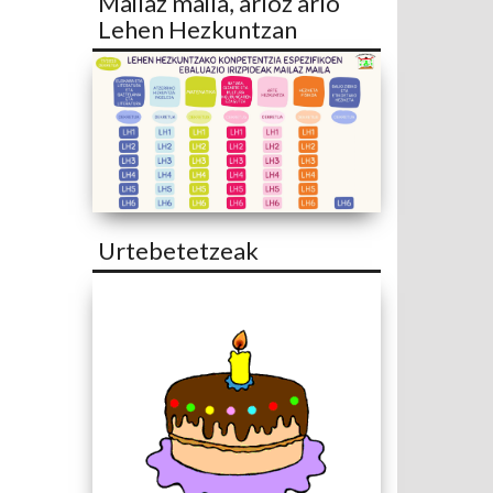
Mailaz maila, arloz arlo
Lehen Hezkuntzan
Urtebetetzeak