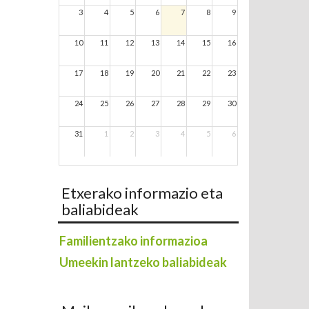
3
4
5
6
7
8
9
10
11
12
13
14
15
16
17
18
19
20
21
22
23
24
25
26
27
28
29
30
31
1
2
3
4
5
6
Etxerako informazio eta
baliabideak
Familientzako informazioa
Umeekin lantzeko baliabideak