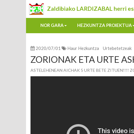
Zaldibiako LARDIZABAL herri es
NOR GARA
HEZKUNTZA PROIEKTUA
2020/07/01
Haur Hezkuntza
Urtebetetzeak
ZORIONAK ETA URTE AS
ASTELEHENEAN AICHAK 5 URTE BETE ZITUEN!!!! 