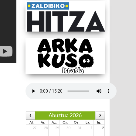
Abuztua 2026
Al.
Ar.
Az.
Og.
Os.
La.
Ig.
27
28
29
30
31
1
2