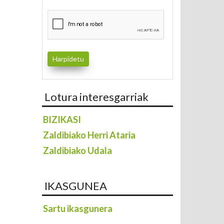
Lotura interesgarriak
BIZIKASI
Zaldibiako Herri Ataria
Zaldibiako Udala
IKASGUNEA
Sartu ikasgunera