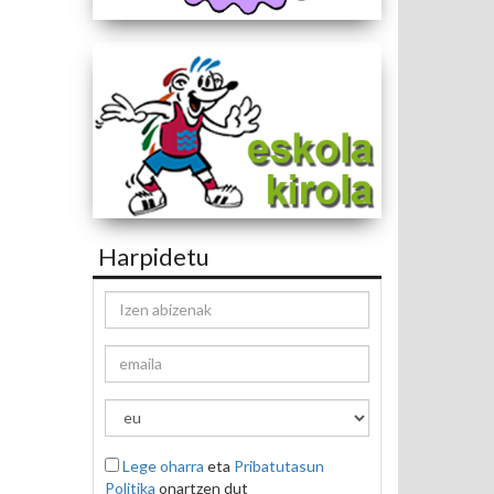
Harpidetu
Lege oharra
eta
Pribatutasun
Politika
onartzen dut