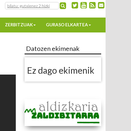
ZERBITZUAK
GURASO ELKARTEA
Datozen ekimenak
Ez dago ekimenik