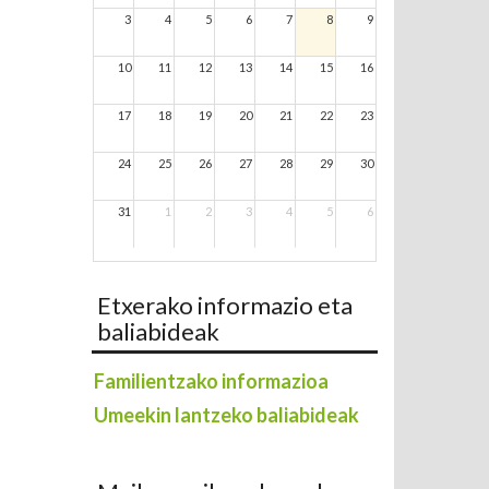
3
4
5
6
7
8
9
10
11
12
13
14
15
16
17
18
19
20
21
22
23
24
25
26
27
28
29
30
31
1
2
3
4
5
6
Etxerako informazio eta
baliabideak
Familientzako informazioa
Umeekin lantzeko baliabideak