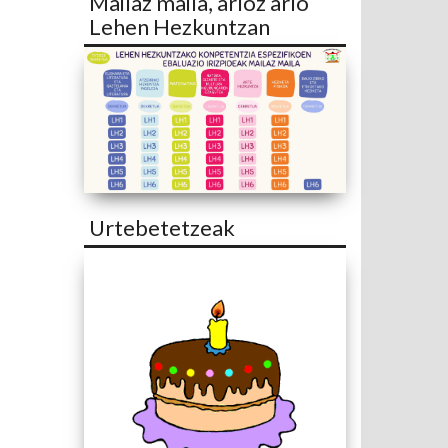
Mailaz maila, arloz arlo
Lehen Hezkuntzan
Urtebetetzeak