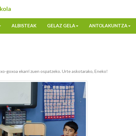
kola
ALBISTEAK
GELAZ GELA
ANTOLAKUNTZA
oxo-goxoa ekarri zuen ospatzeko. Urte askotarako, Eneko!