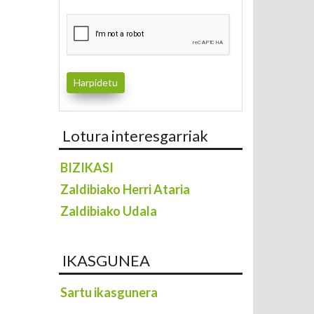
Lotura interesgarriak
BIZIKASI
Zaldibiako Herri Ataria
Zaldibiako Udala
IKASGUNEA
Sartu ikasgunera