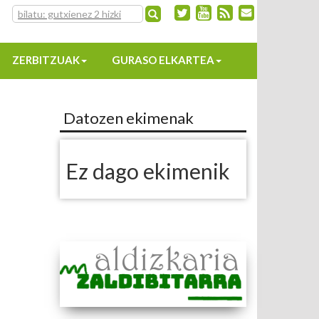
ZERBITZUAK
GURASO ELKARTEA
Datozen ekimenak
Ez dago ekimenik