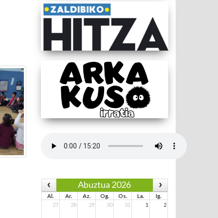
Abuztua 2026
Al.
Ar.
Az.
Og.
Os.
La.
Ig.
27
28
29
30
31
1
2