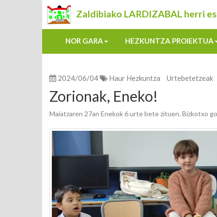
Zaldibiako LARDIZABAL herri es
NOR GARA
HEZKUNTZA PROIEKTUA
2024/06/04
Haur Hezkuntza
Urtebetetzeak
Zorionak, Eneko!
Maiatzaren 27an Enekok 6 urte bete zituen. Bizkotxo g