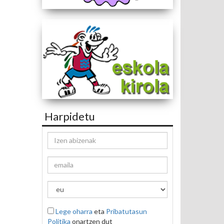
Harpidetu
Lege oharra
eta
Pribatutasun
Politika
onartzen dut