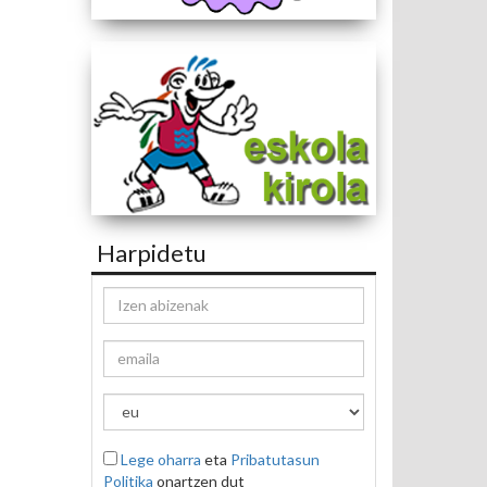
Harpidetu
Lege oharra
eta
Pribatutasun
Politika
onartzen dut