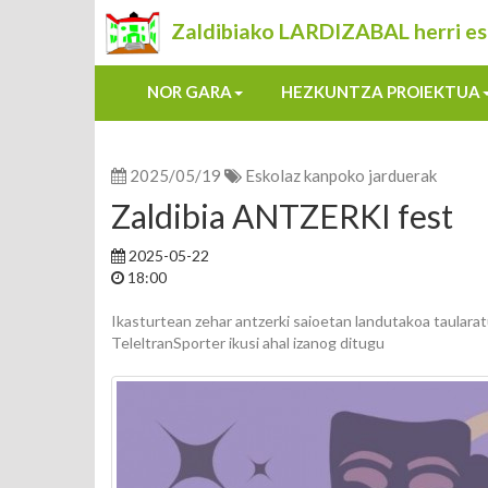
Zaldibiako LARDIZABAL herri es
NOR GARA
HEZKUNTZA PROIEKTUA
2025/05/19
Eskolaz kanpoko jarduerak
Zaldibia ANTZERKI fest
2025-05-22
18:00
Ikasturtean zehar antzerki saioetan landutakoa taulara
TeleltranSporter ikusi ahal izanog ditugu