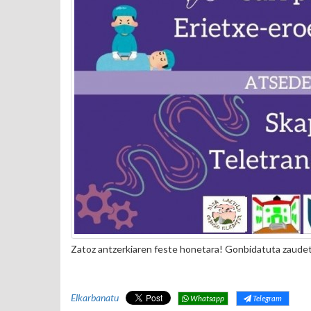
Zatoz antzerkiaren feste honetara! Gonbidatuta zaudete
Elkarbanatu
Whatsapp
Telegram