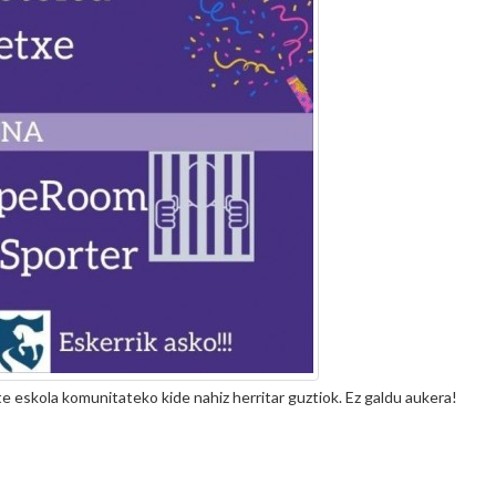
 eskola komunitateko kide nahiz herritar guztiok. Ez galdu aukera!