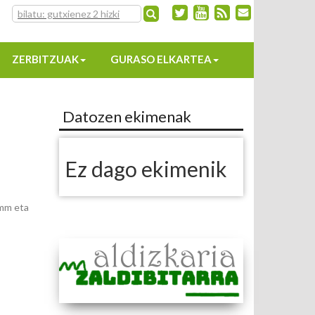
ZERBITZUAK
GURASO ELKARTEA
Datozen ekimenak
Ez dago ekimenik
omm eta