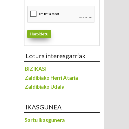
Lotura interesgarriak
BIZIKASI
Zaldibiako Herri Ataria
Zaldibiako Udala
IKASGUNEA
Sartu ikasgunera