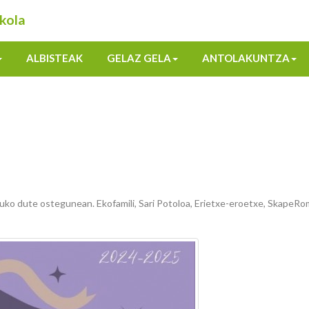
kola
ALBISTEAK
GELAZ GELA
ANTOLAKUNTZA
tuko dute ostegunean. Ekofamili, Sari Potoloa, Erietxe-eroetxe, SkapeR