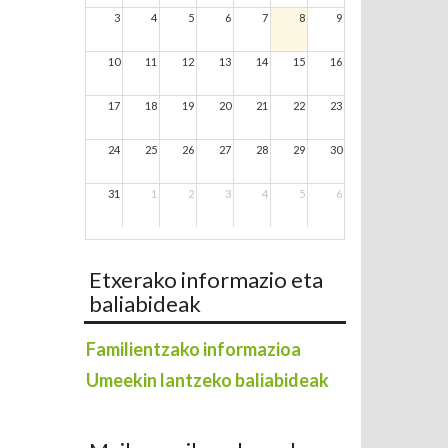
3
4
5
6
7
8
9
10
11
12
13
14
15
16
17
18
19
20
21
22
23
24
25
26
27
28
29
30
31
1
2
3
4
5
6
Etxerako informazio eta
baliabideak
Familientzako informazioa
Umeekin lantzeko baliabideak