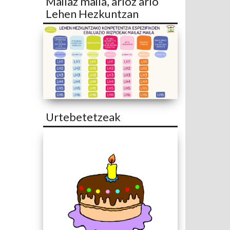
Mailaz maila, arloz arlo
Lehen Hezkuntzan
Urtebetetzeak