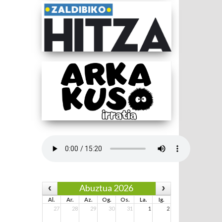
Abuztua 2026
Al.
Ar.
Az.
Og.
Os.
La.
Ig.
27
28
29
30
31
1
2