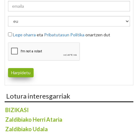
Lege oharra
eta
Pribatutasun Politika
onartzen dut
Lotura interesgarriak
BIZIKASI
Zaldibiako Herri Ataria
Zaldibiako Udala