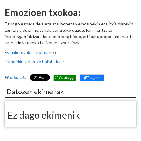
Emozioen txokoa:
Egungo egoera dela eta atal honetan emozioekin eta itxialdiarekin
zerikusia duen materiala aurkituko duzue. Familientzako
interesgarriak izan daitekezkeen; bideo, artikulu, proposamen...eta
umeekin lantzeko baliabide ezberdinak.
-
Familientzako informazioa
-
Umeekin lantzeko baliabideak
Elkarbanatu
Whatsapp
Telegram
Datozen ekimenak
Ez dago ekimenik