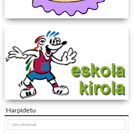
Harpidetu