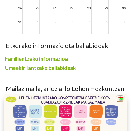
24
25
26
27
28
29
30
31
1
2
3
4
5
6
Etxerako informazio eta baliabideak
Familientzako informazioa
Umeekin lantzeko baliabideak
Mailaz maila, arloz arlo Lehen Hezkuntzan