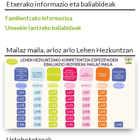
Etxerako informazio eta baliabideak
Familientzako informazioa
Umeekin lantzeko baliabideak
Mailaz maila, arloz arlo Lehen Hezkuntzan
Urtebetetzeak