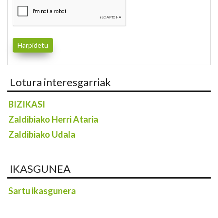
Lotura interesgarriak
BIZIKASI
Zaldibiako Herri Ataria
Zaldibiako Udala
IKASGUNEA
Sartu ikasgunera