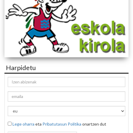
Harpidetu
Lege oharra
eta
Pribatutasun Politika
onartzen dut