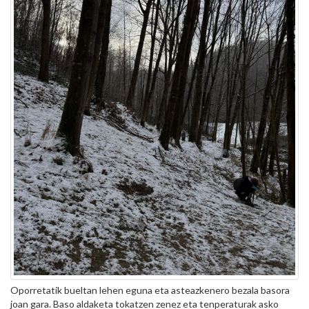
Oporretatik bueltan lehen eguna eta asteazkenero bezala basora
joan gara. Baso aldaketa tokatzen zenez eta tenperaturak asko