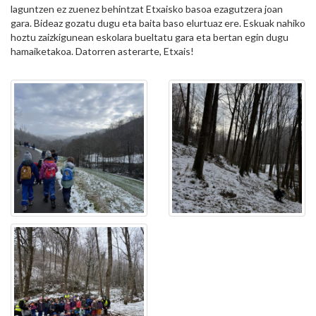
laguntzen ez zuenez behintzat Etxaisko basoa ezagutzera joan
gara. Bideaz gozatu dugu eta baita baso elurtuaz ere. Eskuak nahiko
hoztu zaizkigunean eskolara bueltatu gara eta bertan egin dugu
hamaiketakoa. Datorren asterarte, Etxais!