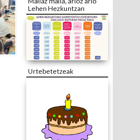
Mailaz maila, arloz arlo
Lehen Hezkuntzan
Urtebetetzeak