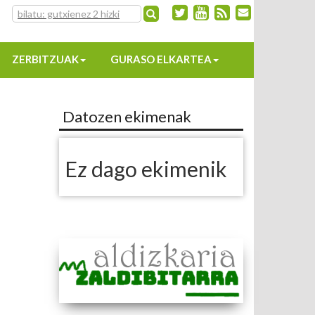
ZERBITZUAK
GURASO ELKARTEA
Datozen ekimenak
Ez dago ekimenik