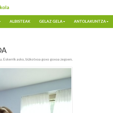
kola
ALBISTEAK
GELAZ GELA
ANTOLAKUNTZA
DA
gu. Eskerrik asko, bizkotxoa goxo goxoa zegoen.