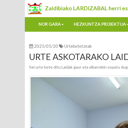
Zaldibiako LARDIZABAL herri es
NOR GARA
HEZKUNTZA PROIEKTUA
2025/05/20
Urtebetetzeak
URTE ASKOTARAKO LAI
Sei urte bete ditu Laidak gaur eta elkarrekin ospatu du