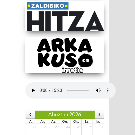
Abuztua 2026
Al.
Ar.
Az.
Og.
Os.
La.
Ig.
27
28
29
30
31
1
2