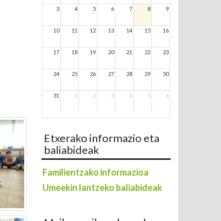
3
4
5
6
7
8
9
10
11
12
13
14
15
16
17
18
19
20
21
22
23
24
25
26
27
28
29
30
31
1
2
3
4
5
6
Etxerako informazio eta
baliabideak
Familientzako informazioa
Umeekin lantzeko baliabideak