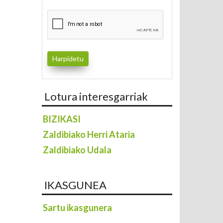
Lotura interesgarriak
BIZIKASI
Zaldibiako Herri Ataria
Zaldibiako Udala
IKASGUNEA
Sartu ikasgunera