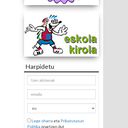
Harpidetu
Lege oharra
eta
Pribatutasun
Politika
onartzen dut