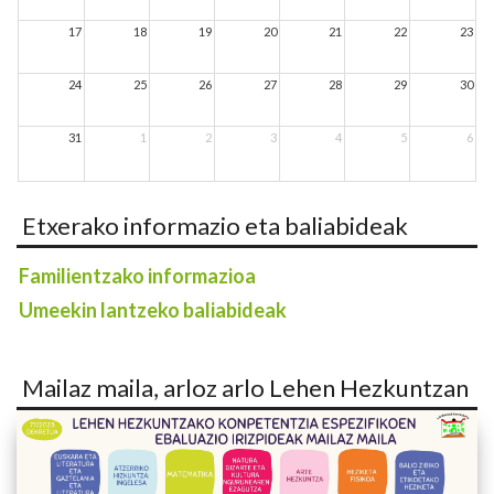
17
18
19
20
21
22
23
24
25
26
27
28
29
30
31
1
2
3
4
5
6
Etxerako informazio eta baliabideak
Familientzako informazioa
Umeekin lantzeko baliabideak
Mailaz maila, arloz arlo Lehen Hezkuntzan