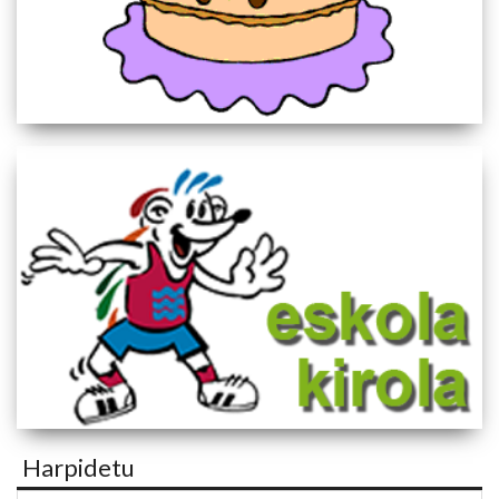
Harpidetu