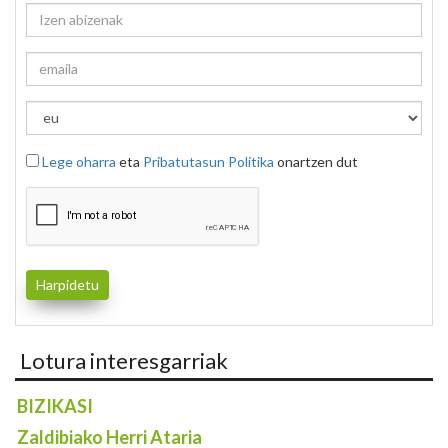
Lege oharra
eta
Pribatutasun Politika
onartzen dut
Lotura interesgarriak
BIZIKASI
Zaldibiako Herri Ataria