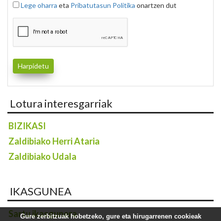
Lege oharra
eta
Pribatutasun Politika
onartzen dut
Lotura interesgarriak
BIZIKASI
Zaldibiako Herri Ataria
Zaldibiako Udala
IKASGUNEA
Sartu ikasgunera
Gure zerbitzuak hobetzeko, gure eta hirugarrenen cookieak