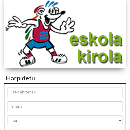
Harpidetu