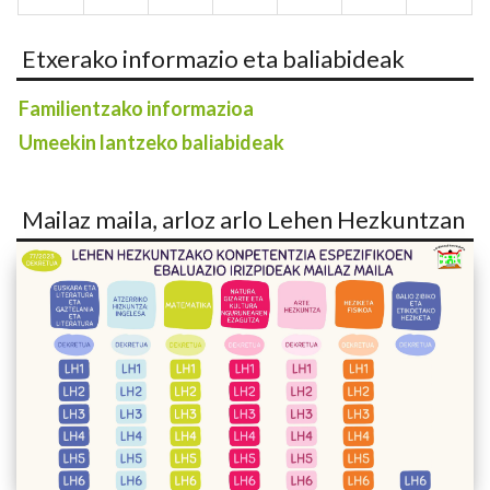
Etxerako informazio eta baliabideak
Familientzako informazioa
Umeekin lantzeko baliabideak
Mailaz maila, arloz arlo Lehen Hezkuntzan