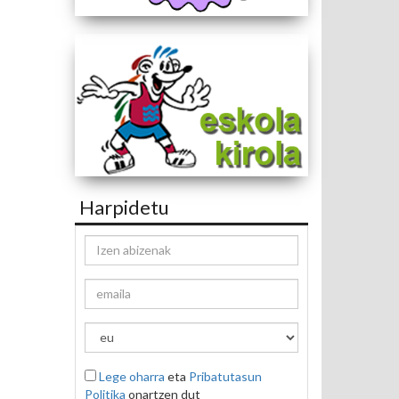
Harpidetu
Lege oharra
eta
Pribatutasun
Politika
onartzen dut