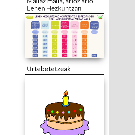
Mailaz maila, arloz arlo
Lehen Hezkuntzan
Urtebetetzeak