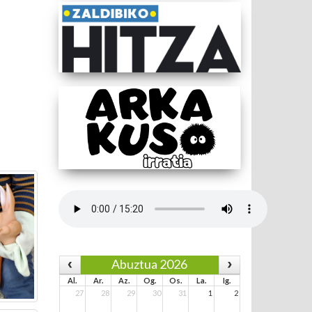
Abuztua 2026
Al.
Ar.
Az.
Og.
Os.
La.
Ig.
27
28
29
30
31
1
2