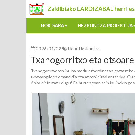
Zaldibiako LARDIZABAL herri es
NOR GARA
HEZKUNTZA PROIEKTUA
2026/01/22
Haur Hezkuntza
Txanogorritxo eta otsoare
Txanogorritxoren ipuina modu ezberdinetan gozatzeko 
txotxongiloen emanaldia eta azkenik itzal antzerkia. Gu
Asko disfrutatu dugu! Ea hurrengoan zein ipuinekin go