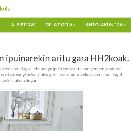
kola
ALBISTEAK
GELAZ GELA
ANTOLAKUNTZA
n ipuinarekin aritu gara HH2koak.
aukera izan dugu. Lehenengo ipuin kontaketa izan genuen, ondoren
k ere txotxongiloekin ipuina gure erara kontatzeko aukera izan dugu!
zatzeko aukera dugun!