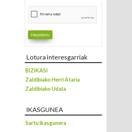
Lotura interesgarriak
BIZIKASI
Zaldibiako Herri Ataria
Zaldibiako Udala
IKASGUNEA
Sartu ikasgunera