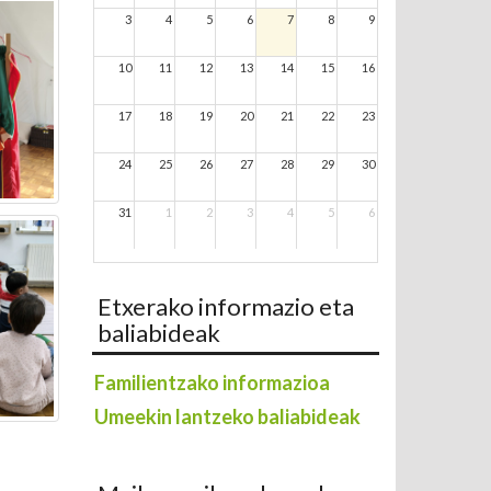
3
4
5
6
7
8
9
10
11
12
13
14
15
16
17
18
19
20
21
22
23
24
25
26
27
28
29
30
31
1
2
3
4
5
6
Etxerako informazio eta
baliabideak
Familientzako informazioa
Umeekin lantzeko baliabideak