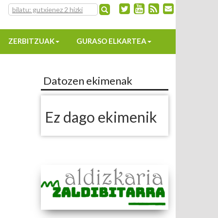
ZERBITZUAK
GURASO ELKARTEA
Datozen ekimenak
Ez dago ekimenik