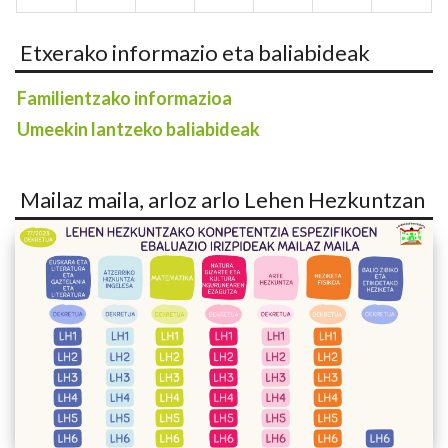
Etxerako informazio eta baliabideak
Familientzako informazioa
Umeekin lantzeko baliabideak
Mailaz maila, arloz arlo Lehen Hezkuntzan