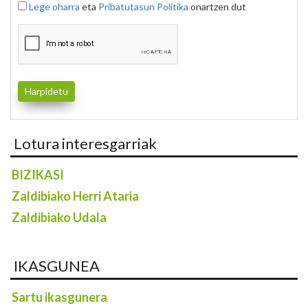
Lege oharra
eta
Pribatutasun Politika
onartzen dut
Lotura interesgarriak
BIZIKASI
Zaldibiako Herri Ataria
Zaldibiako Udala
IKASGUNEA
Sartu ikasgunera