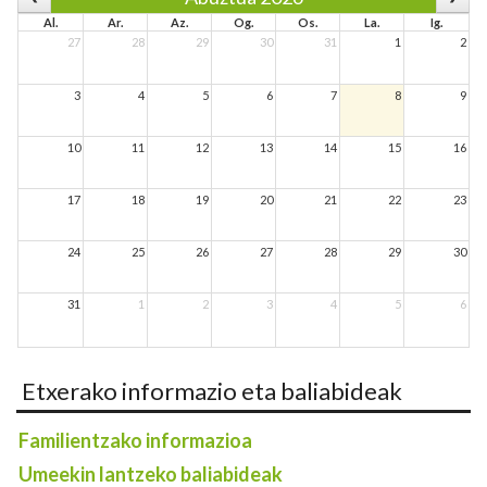
Al.
Ar.
Az.
Og.
Os.
La.
Ig.
27
28
29
30
31
1
2
3
4
5
6
7
8
9
10
11
12
13
14
15
16
17
18
19
20
21
22
23
24
25
26
27
28
29
30
31
1
2
3
4
5
6
Etxerako informazio eta baliabideak
Familientzako informazioa
Umeekin lantzeko baliabideak