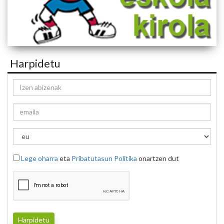
Harpidetu
Lege oharra
eta
Pribatutasun Politika
onartzen dut