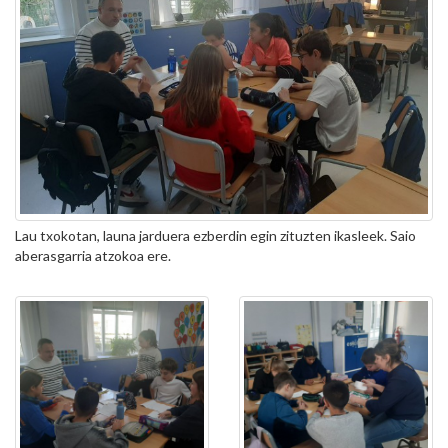
Lau txokotan, launa jarduera ezberdin egin zituzten ikasleek. Saio
aberasgarria atzokoa ere.