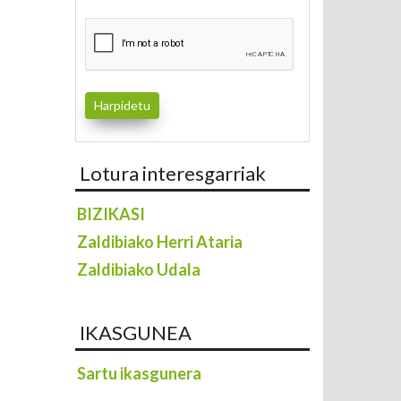
Lotura interesgarriak
BIZIKASI
Zaldibiako Herri Ataria
Zaldibiako Udala
IKASGUNEA
Sartu ikasgunera