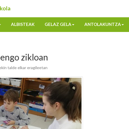
kola
ALBISTEAK
GELAZ GELA
ANTOLAKUNTZA
nengo zikloan
kin talde elkar eragileetan