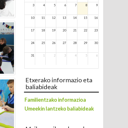
3
4
5
6
7
8
9
10
11
12
13
14
15
16
17
18
19
20
21
22
23
24
25
26
27
28
29
30
31
1
2
3
4
5
6
Etxerako informazio eta
baliabideak
Familientzako informazioa
Umeekin lantzeko baliabideak