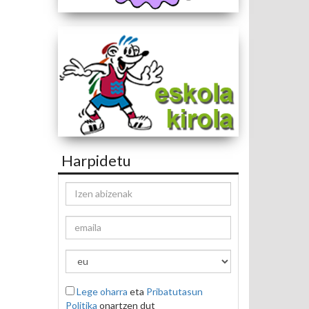
Harpidetu
Lege oharra
eta
Pribatutasun
Politika
onartzen dut