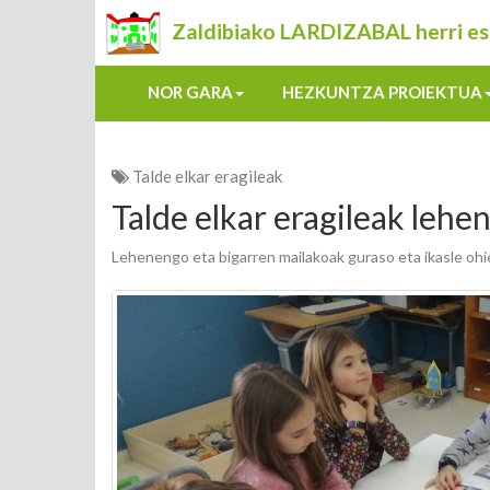
Zaldibiako LARDIZABAL herri es
NOR GARA
HEZKUNTZA PROIEKTUA
Talde elkar eragileak
Talde elkar eragileak lehe
Lehenengo eta bigarren mailakoak guraso eta ikasle ohie