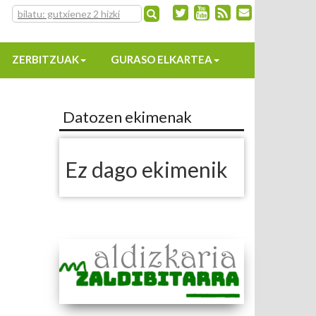
ZERBITZUAK
GURASO ELKARTEA
Datozen ekimenak
Ez dago ekimenik