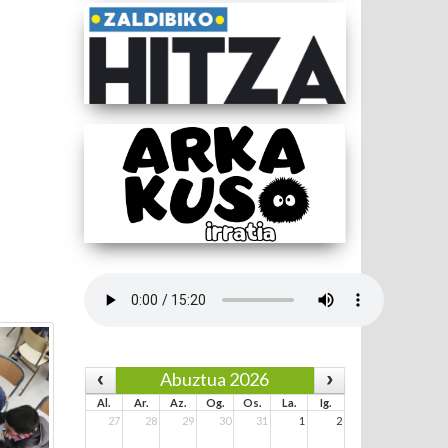
Abuztua 2026
Al.
Ar.
Az.
Og.
Os.
La.
Ig.
27
28
29
30
31
1
2