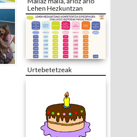
Mailaz maila, arloz arlo
Lehen Hezkuntzan
Urtebetetzeak