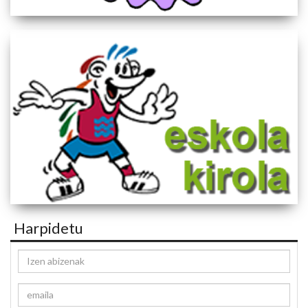
Harpidetu