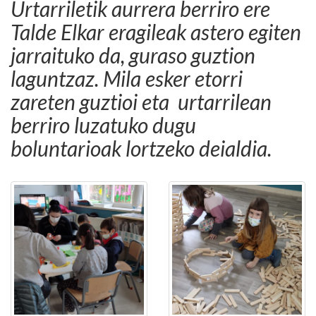
Urtarriletik aurrera berriro ere
Talde Elkar eragileak astero egiten
jarraituko da, guraso guztion
laguntzaz. Mila esker etorri
zareten guztioi eta urtarrilean
berriro luzatuko dugu
boluntarioak lortzeko deialdia.