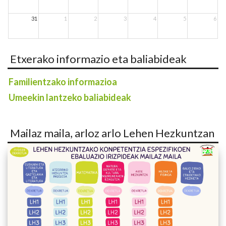
31
1
2
3
4
5
6
Etxerako informazio eta baliabideak
Familientzako informazioa
Umeekin lantzeko baliabideak
Mailaz maila, arloz arlo Lehen Hezkuntzan