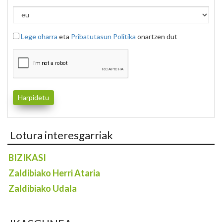
Lege oharra
eta
Pribatutasun Politika
onartzen dut
Lotura interesgarriak
BIZIKASI
Zaldibiako Herri Ataria
Zaldibiako Udala