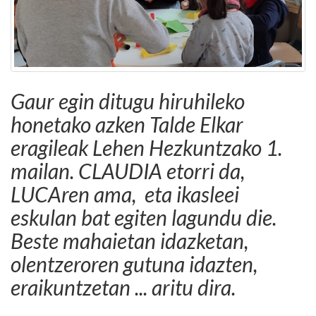
Gaur egin ditugu hiruhileko
honetako azken Talde Elkar
eragileak Lehen Hezkuntzako 1.
mailan. CLAUDIA etorri da,
LUCAren ama, eta ikasleei
eskulan bat egiten lagundu die.
Beste mahaietan idazketan,
olentzeroren gutuna idazten,
eraikuntzetan ... aritu dira.