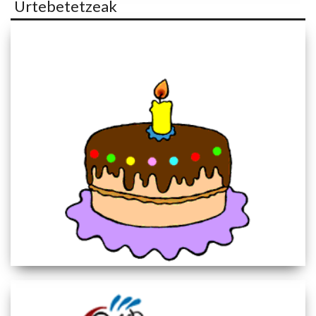
Urtebetetzeak