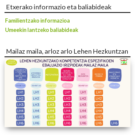
Etxerako informazio eta baliabideak
Familientzako informazioa
Umeekin lantzeko baliabideak
Mailaz maila, arloz arlo Lehen Hezkuntzan