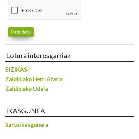
Lotura interesgarriak
BIZIKASI
Zaldibiako Herri Ataria
Zaldibiako Udala
IKASGUNEA
Sartu ikasgunera