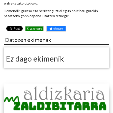
entregatuko dizkiogu.
Hemendik, guraso eta herritar guztioi egun polit hau gurekin
pasatzeko gonbidapena luzatzen dizuegu!
Whatsapp
Telegram
Datozen ekimenak
Ez dago ekimenik