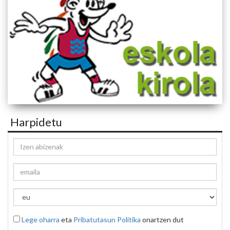
Harpidetu
Lege oharra
eta
Pribatutasun Politika
onartzen dut