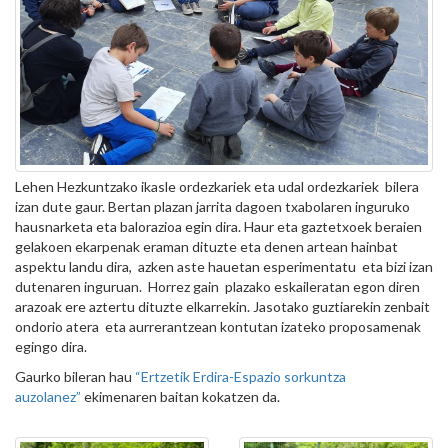
Lehen Hezkuntzako ikasle ordezkariek eta udal ordezkariek bilera
izan dute gaur. Bertan plazan jarrita dagoen txabolaren inguruko
hausnarketa eta balorazioa egin dira. Haur eta gaztetxoek beraien
gelakoen ekarpenak eraman dituzte eta denen artean hainbat
aspektu landu dira, azken aste hauetan esperimentatu eta bizi izan
dutenaren inguruan. Horrez gain plazako eskaileratan egon diren
arazoak ere aztertu dituzte elkarrekin. Jasotako guztiarekin zenbait
ondorio atera eta aurrerantzean kontutan izateko proposamenak
egingo dira.
Gaurko bileran hau
“Ertzetik Erdira-Espazio sorkuntza
auzolanez”
ekimenaren baitan kokatzen da.