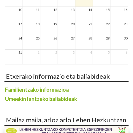
10
11
12
13
14
15
16
17
18
19
20
21
22
23
24
25
26
27
28
29
30
31
1
2
3
4
5
6
Etxerako informazio eta baliabideak
Familientzako informazioa
Umeekin lantzeko baliabideak
Mailaz maila, arloz arlo Lehen Hezkuntzan