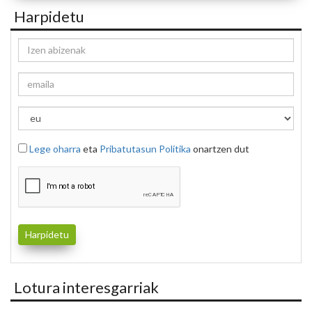
Harpidetu
Lege oharra
eta
Pribatutasun Politika
onartzen dut
Lotura interesgarriak