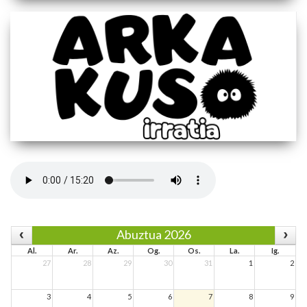
Abuztua 2026
Al.
Ar.
Az.
Og.
Os.
La.
Ig.
27
28
29
30
31
1
2
3
4
5
6
7
8
9