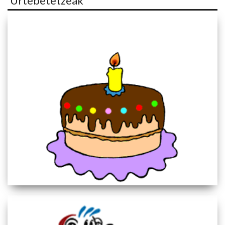
Urtebetetzeak