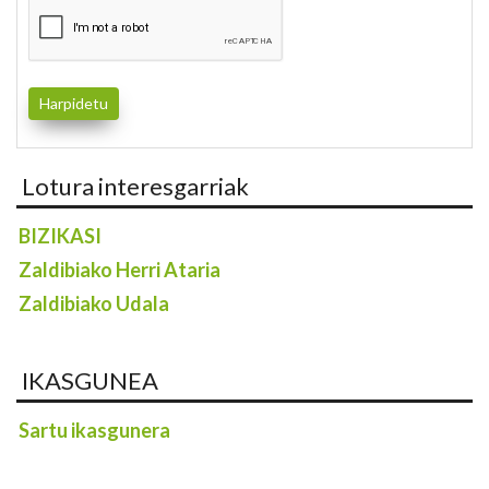
Lotura interesgarriak
BIZIKASI
Zaldibiako Herri Ataria
Zaldibiako Udala
IKASGUNEA
Sartu ikasgunera