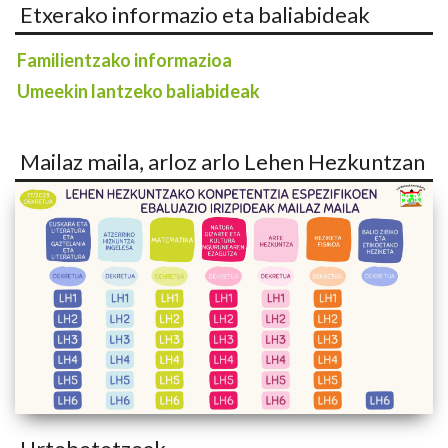
Etxerako informazio eta baliabideak
Familientzako informazioa
Umeekin lantzeko baliabideak
Mailaz maila, arloz arlo Lehen Hezkuntzan