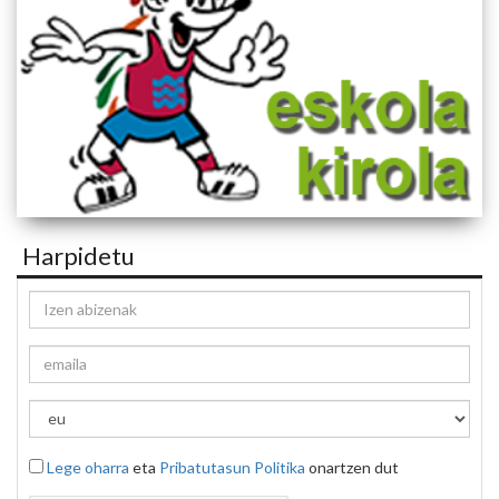
Harpidetu
Lege oharra
eta
Pribatutasun Politika
onartzen dut