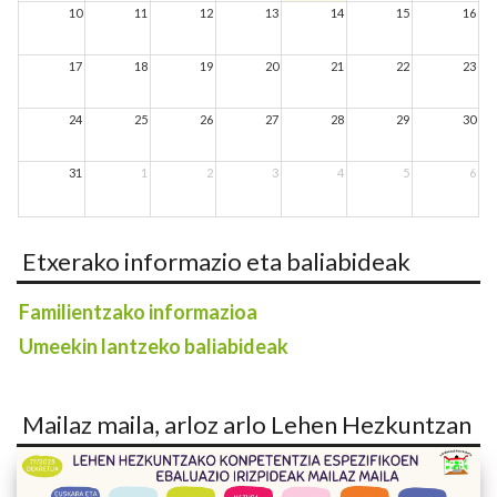
10
11
12
13
14
15
16
17
18
19
20
21
22
23
24
25
26
27
28
29
30
31
1
2
3
4
5
6
Etxerako informazio eta baliabideak
Familientzako informazioa
Umeekin lantzeko baliabideak
Mailaz maila, arloz arlo Lehen Hezkuntzan