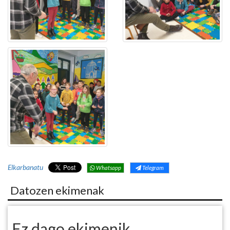
Elkarbanatu
Whatsapp
Telegram
Datozen ekimenak
Ez dago ekimenik