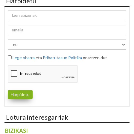
Harpidetu
Lege oharra
eta
Pribatutasun Politika
onartzen dut
Lotura interesgarriak
BIZIKASI