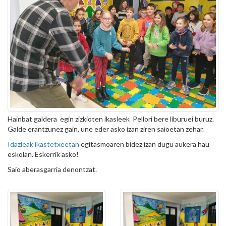
Hainbat galdera egin zizkioten ikasleek Pellori bere liburuei buruz.
Galde erantzunez gain, une eder asko izan ziren saioetan zehar.
Idazleak ikastetxeetan
egitasmoaren bidez izan dugu aukera hau
eskolan. Eskerrik asko!
Saio aberasgarria denontzat.