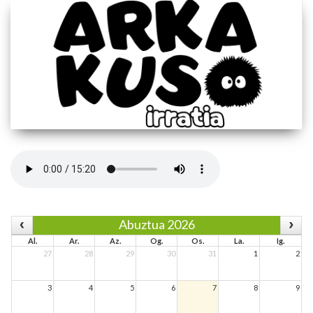
Abuztua 2026
Al.
Ar.
Az.
Og.
Os.
La.
Ig.
27
28
29
30
31
1
2
3
4
5
6
7
8
9