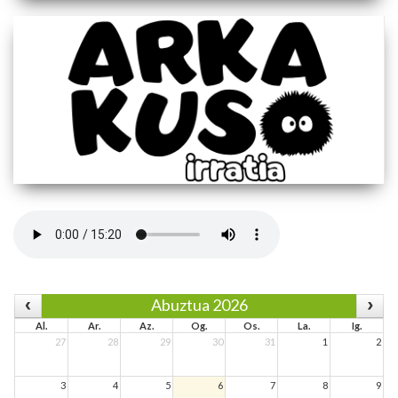
Abuztua 2026
Al.
Ar.
Az.
Og.
Os.
La.
Ig.
27
28
29
30
31
1
2
3
4
5
6
7
8
9