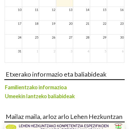
10
11
12
13
14
15
16
17
18
19
20
21
22
23
24
25
26
27
28
29
30
31
1
2
3
4
5
6
Etxerako informazio eta baliabideak
Familientzako informazioa
Umeekin lantzeko baliabideak
Mailaz maila, arloz arlo Lehen Hezkuntzan