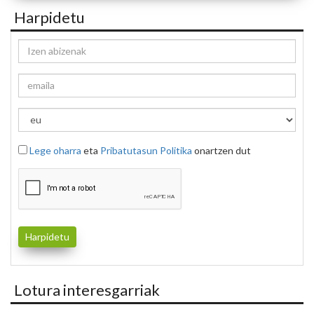
Harpidetu
Lege oharra
eta
Pribatutasun Politika
onartzen dut
Lotura interesgarriak