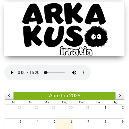
Abuztua 2026
Al.
Ar.
Az.
Og.
Os.
La.
Ig.
27
28
29
30
31
1
2
3
4
5
6
7
8
9