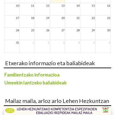
10
11
12
13
14
15
16
17
18
19
20
21
22
23
24
25
26
27
28
29
30
31
1
2
3
4
5
6
Etxerako informazio eta baliabideak
Familientzako informazioa
Umeekin lantzeko baliabideak
Mailaz maila, arloz arlo Lehen Hezkuntzan