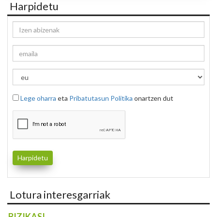
Harpidetu
Lege oharra
eta
Pribatutasun Politika
onartzen dut
Lotura interesgarriak
BIZIKASI