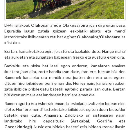
LH4.mailakoak
Olakosaira edo Olakosaroira
joan dira egun pasa.
Eguraldia lagun zutela goizean eskolatik abiatu eta mendi
lasterketako ibilbidearen zati bat eginez
Olakosaira/Olakosaroira
iritsi dira.
Bertan, hamaiketakoa egin, jolastu eta bazkaldu dute. Hango mahai
eta aulkietan eta zuhaitzen babesean fresko eta gustura egon dira.
Bazkaldu eta pixka bat lasai egon ondoren,
kanalaren
amaiera
ikustera joan dira, zorte handia izan dute, izan ere, bertan bizi den
Ramonek kanaleko ura nondik nora joaten den eta urak egiten
dituen hiru ibilbideen berri eman die. Horrez gain, kanalaren azken
zatia ibilbide pribilegiatu batetik egiteko parada izan dute. Bertan
bizi diren animalia eta landareen berri ere eman die.
Ramon agurtu eta eskerrak emanda, eskolara itzultzeko bideari ekin
diote. Hori ere mendi lasterketako ibilbideak egiten duen bidezidor
batetik egin dute. Amaieran, Zaldibiako ur sistemaren gaian
landutako hiru deposituak
(Artxabal, Gorriñe eta
Goroskindegi)
ikusiz eta bideko baserri zein bideen izenak ikasiz,