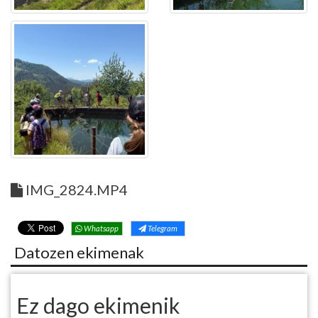
IMG_2824.MP4
Whatsapp
Telegram
Datozen ekimenak
Ez dago ekimenik