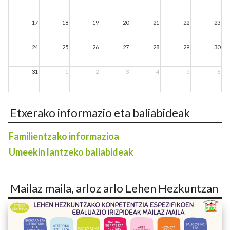
17
18
19
20
21
22
23
24
25
26
27
28
29
30
31
1
2
3
4
5
6
Etxerako informazio eta baliabideak
Familientzako informazioa
Umeekin lantzeko baliabideak
Mailaz maila, arloz arlo Lehen Hezkuntzan