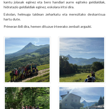
kantu jolasak eginez eta bero handiari aurre egiteko geldialdiak,
hidratazio geldialdiak eginez, eskolara iritsi dira.
Eskolan, helmuga taldean zeharkatu eta merezitako deskantsua
hartu dute.
Primeran ibili dira, hemen dituzue irteerako zenbait argazki.