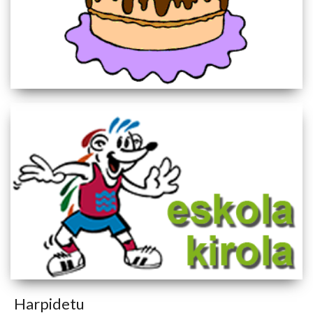
Harpidetu