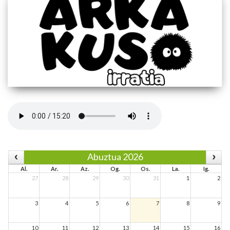
Abuztua 2026
Al.
Ar.
Az.
Og.
Os.
La.
Ig.
27
28
29
30
31
1
2
3
4
5
6
7
8
9
10
11
12
13
14
15
16