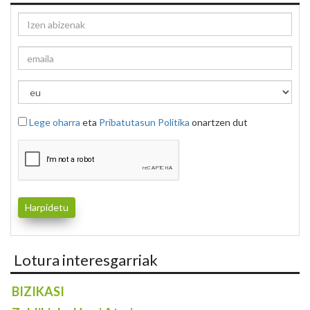
Lege oharra
eta
Pribatutasun Politika
onartzen dut
Lotura interesgarriak
BIZIKASI