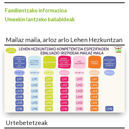
Familientzako informazioa
Umeekin lantzeko baliabideak
Mailaz maila, arloz arlo Lehen Hezkuntzan
Urtebetetzeak