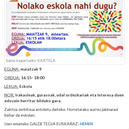
Saioa iragartzeko KARTELA
EGUNA:
maiatzak 9
ORDUA:
16:15- 18:00
LEKUA:
Eskola
NOR:
Irakasleak, gurasoak, udal ordezkariak eta interesa duen
edozein herritar bilduko gara.
Zaintza zerbitzua antolatu daiteke. Horretarako aurrez jakinarazi
behar da eskolan.
Izen emateko GALDETEGIA EUSKARAZ:
HEMEN