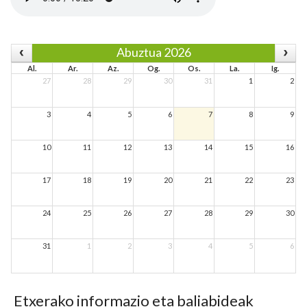
Abuztua 2026
Al.
Ar.
Az.
Og.
Os.
La.
Ig.
27
28
29
30
31
1
2
3
4
5
6
7
8
9
10
11
12
13
14
15
16
17
18
19
20
21
22
23
24
25
26
27
28
29
30
31
1
2
3
4
5
6
Etxerako informazio eta baliabideak