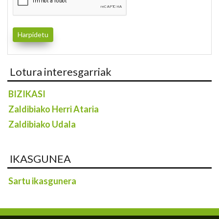
Lotura interesgarriak
BIZIKASI
Zaldibiako Herri Ataria
Zaldibiako Udala
IKASGUNEA
Sartu ikasgunera