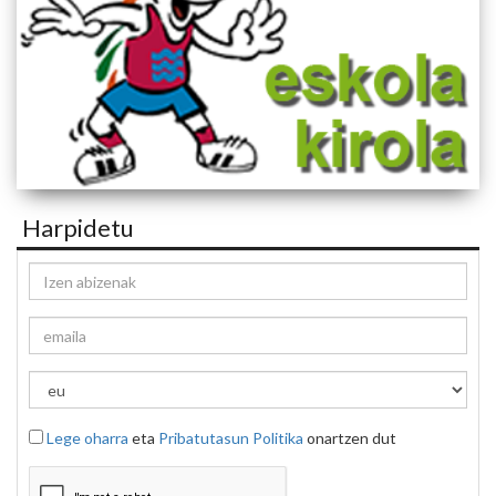
Harpidetu
Lege oharra
eta
Pribatutasun Politika
onartzen dut