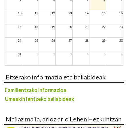
10
11
12
13
14
15
16
17
18
19
20
21
22
23
24
25
26
27
28
29
30
31
1
2
3
4
5
6
Etxerako informazio eta baliabideak
Familientzako informazioa
Umeekin lantzeko baliabideak
Mailaz maila, arloz arlo Lehen Hezkuntzan