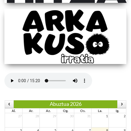
Abuztua 2026
Al.
Ar.
Az.
Og.
Os.
La.
Ig.
27
28
29
30
31
1
2
3
4
5
6
7
8
9