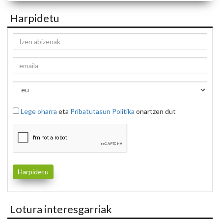
Harpidetu
Lege oharra
eta
Pribatutasun Politika
onartzen dut
Lotura interesgarriak