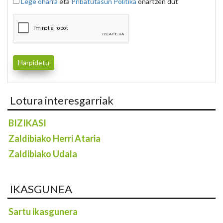
Lege oharra
eta
Pribatutasun Politika
onartzen dut
Lotura interesgarriak
BIZIKASI
Zaldibiako Herri Ataria
Zaldibiako Udala
IKASGUNEA
Sartu ikasgunera