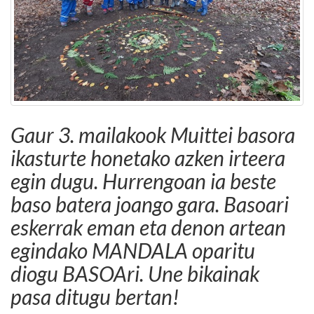
Gaur 3. mailakook Muittei basora
ikasturte honetako azken irteera
egin dugu. Hurrengoan ia beste
baso batera joango gara. Basoari
eskerrak eman eta denon artean
egindako MANDALA oparitu
diogu BASOAri. Une bikainak
pasa ditugu bertan!