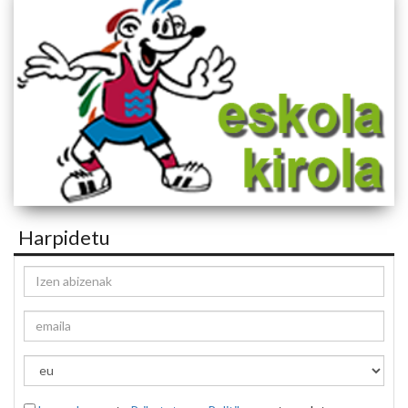
Harpidetu