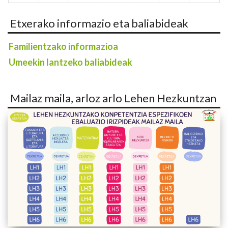
Etxerako informazio eta baliabideak
Familientzako informazioa
Umeekin lantzeko baliabideak
Mailaz maila, arloz arlo Lehen Hezkuntzan