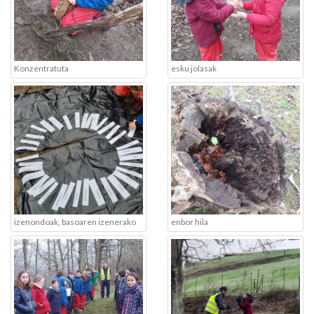
Konzentratuta
esku jolasak
izenondoak, basoaren izenerako
enbor hila