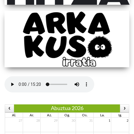
Abuztua 2026
Al.
Ar.
Az.
Og.
Os.
La.
Ig.
27
28
29
30
31
1
2