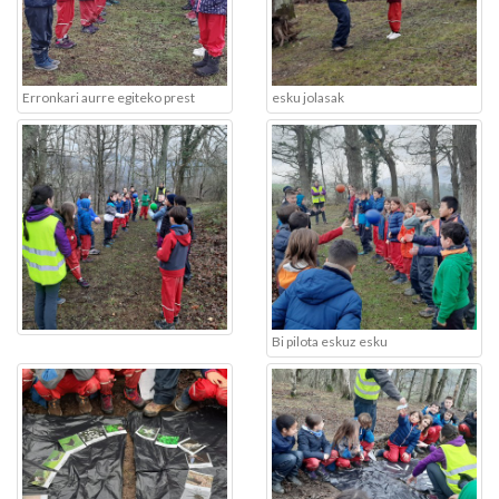
Erronkari aurre egiteko prest
esku jolasak
Bi pilota eskuz esku