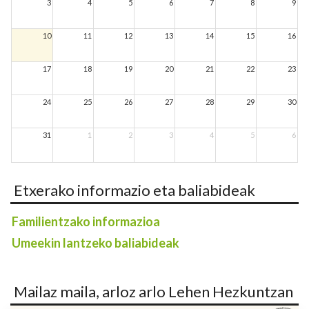
3
4
5
6
7
8
9
10
11
12
13
14
15
16
17
18
19
20
21
22
23
24
25
26
27
28
29
30
31
1
2
3
4
5
6
Etxerako informazio eta baliabideak
Familientzako informazioa
Umeekin lantzeko baliabideak
Mailaz maila, arloz arlo Lehen Hezkuntzan