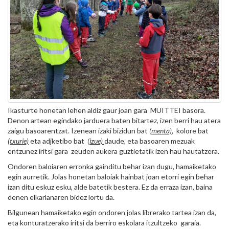
Ikasturte honetan lehen aldiz gaur joan gara MUITTEI basora.
Denon artean egindako jarduera baten bitartez, izen berri hau atera
zaigu basoarentzat. Izenean izaki bizidun bat
(menta)
, kolore bat
(txurie)
eta adjketibo bat
(izue)
daude, eta basoaren mezuak
entzunez iritsi gara zeuden aukera guztietatik izen hau hautatzera.
Ondoren baloiaren erronka gainditu behar izan dugu, hamaiketako
egin aurretik. Jolas honetan baloiak hainbat joan etorri egin behar
izan ditu eskuz esku, alde batetik bestera. Ez da erraza izan, baina
denen elkarlanaren bidez lortu da.
Bilgunean hamaiketako egin ondoren jolas librerako tartea izan da,
eta konturatzerako iritsi da berriro eskolara itzultzeko garaia.