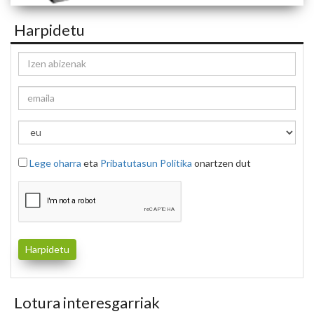
Harpidetu
Lege oharra
eta
Pribatutasun Politika
onartzen dut
Lotura interesgarriak