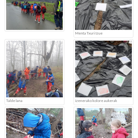
Menta Txuri Izue
Talde lana
izenerako kolore aukerak