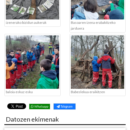
izenerako bizidun aukerak
Basoaren izena erabakitzeko
jarduera
baloia eskuz esku
Babeslekua eraikitzen
Whatsapp
Telegram
Datozen ekimenak