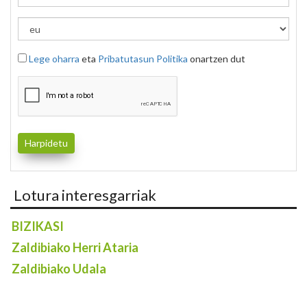
Lege oharra
eta
Pribatutasun Politika
onartzen dut
Lotura interesgarriak
BIZIKASI
Zaldibiako Herri Ataria
Zaldibiako Udala