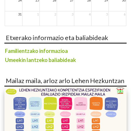
24
25
26
27
28
29
30
31
1
2
3
4
5
6
Etxerako informazio eta baliabideak
Familientzako informazioa
Umeekin lantzeko baliabideak
Mailaz maila, arloz arlo Lehen Hezkuntzan