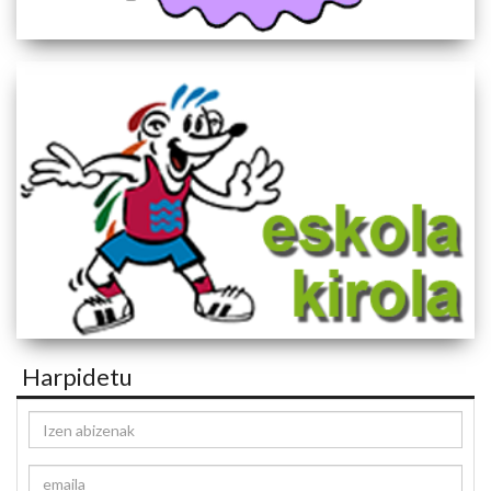
Harpidetu