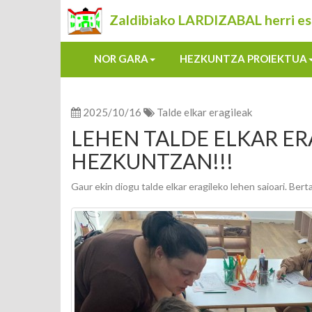
Zaldibiako LARDIZABAL herri es
NOR GARA
HEZKUNTZA PROIEKTUA
2025/10/16
Talde elkar eragileak
LEHEN TALDE ELKAR ER
HEZKUNTZAN!!!
Gaur ekin diogu talde elkar eragileko lehen saioari. Bert