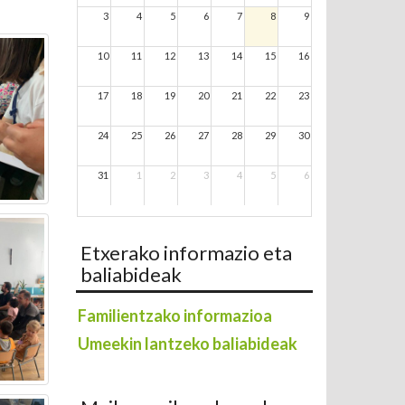
3
4
5
6
7
8
9
10
11
12
13
14
15
16
17
18
19
20
21
22
23
24
25
26
27
28
29
30
31
1
2
3
4
5
6
Etxerako informazio eta
baliabideak
Familientzako informazioa
Umeekin lantzeko baliabideak