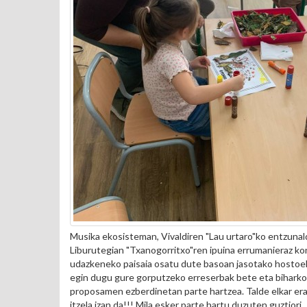
Musika ekosisteman, Vivaldiren "Lau urtaro"ko entzunal
Liburutegian "Txanogorritxo"ren ipuina errumanieraz ko
udazkeneko paisaia osatu dute basoan jasotako hostoeki
egin dugu gure gorputzeko erreserbak bete eta biharkoa
proposamen ezberdinetan parte hartzea. Talde elkar erag
itzela izan da!!! Mila esker parte hartu duzuten guztiori.