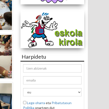
Harpidetu
Lege oharra
eta
Pribatutasun
Politika
onartzen dut