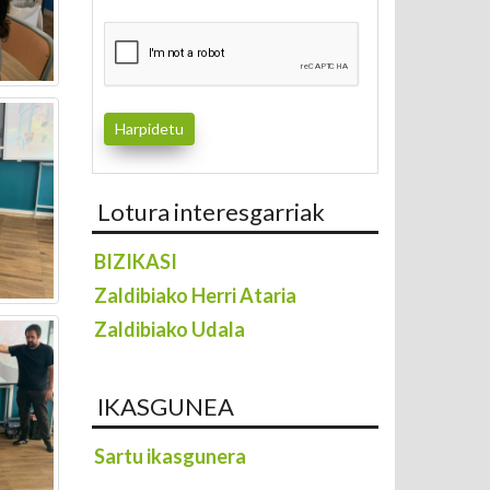
Lotura interesgarriak
BIZIKASI
Zaldibiako Herri Ataria
Zaldibiako Udala
IKASGUNEA
Sartu ikasgunera