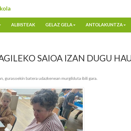
kola
ALBISTEAK
GELAZ GELA
ANTOLAKUNTZA
AGILEKO SAIOA IZAN DUGU HA
an, gurasoekin batera udazkenean murgilduta ibili gara.