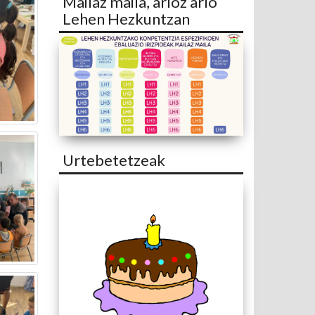
Mailaz maila, arloz arlo
Lehen Hezkuntzan
Urtebetetzeak