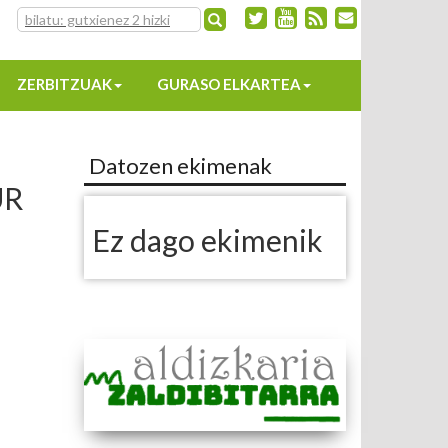
ZERBITZUAK
GURASO ELKARTEA
Datozen ekimenak
UR
Ez dago ekimenik