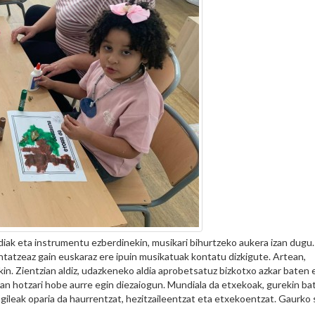
diak eta instrumentu ezberdinekin, musikari bihurtzeko aukera izan dugu.
ntatzeaz gain euskaraz ere ipuin musikatuak kontatu dizkigute. Artean,
n. Zientzian aldiz, udazkeneko aldia aprobetsatuz bizkotxo azkar baten 
n hotzari hobe aurre egin diezaiogun. Mundiala da etxekoak, gurekin ba
ileak oparia da haurrentzat, hezitzaileentzat eta etxekoentzat. Gaurko 