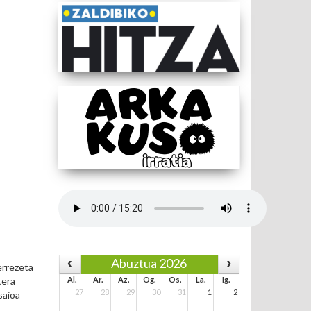
Abuztua 2026
errezeta
Al.
Ar.
Az.
Og.
Os.
La.
Ig.
tera
27
28
29
30
31
1
2
saioa