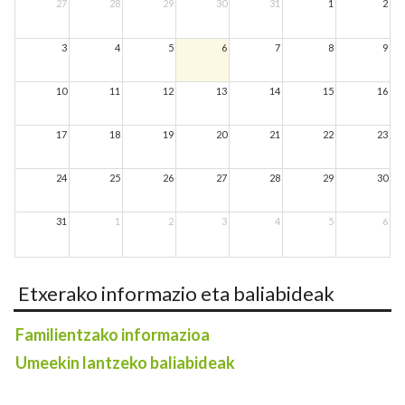
27
28
29
30
31
1
2
3
4
5
6
7
8
9
10
11
12
13
14
15
16
17
18
19
20
21
22
23
24
25
26
27
28
29
30
31
1
2
3
4
5
6
Etxerako informazio eta baliabideak
Familientzako informazioa
Umeekin lantzeko baliabideak