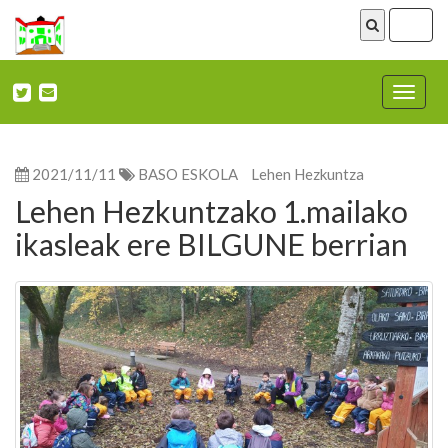
ireki
menu
Nabega
ireki
2021/11/11
BASO ESKOLA
Lehen Hezkuntza
Lehen Hezkuntzako 1.mailako
ikasleak ere BILGUNE berrian