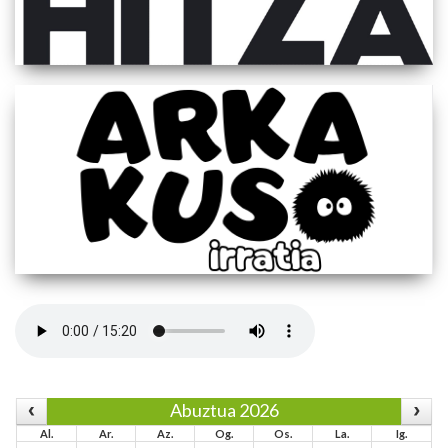
Abuztua 2026
Al.
Ar.
Az.
Og.
Os.
La.
Ig.