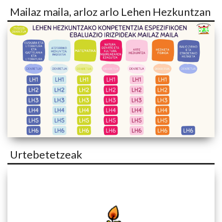
Mailaz maila, arloz arlo Lehen Hezkuntzan
Urtebetetzeak