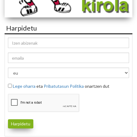
Harpidetu
Lege oharra
eta
Pribatutasun Politika
onartzen dut