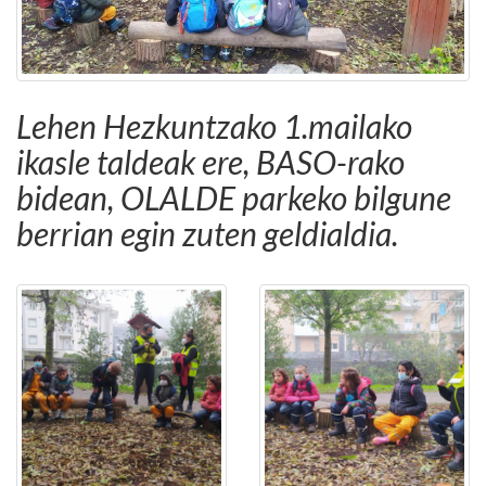
Lehen Hezkuntzako 1.mailako
ikasle taldeak ere, BASO-rako
bidean, OLALDE parkeko bilgune
berrian egin zuten geldialdia.