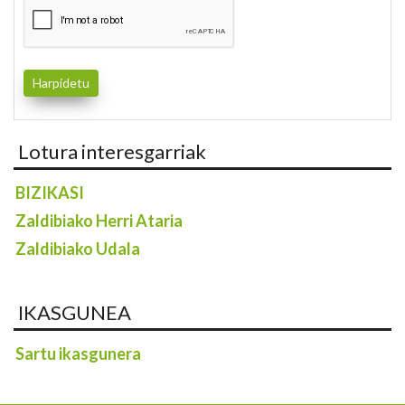
Lotura interesgarriak
BIZIKASI
Zaldibiako Herri Ataria
Zaldibiako Udala
IKASGUNEA
Sartu ikasgunera