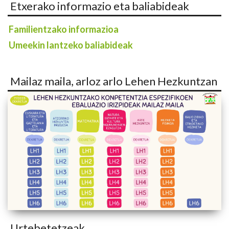
Etxerako informazio eta baliabideak
Familientzako informazioa
Umeekin lantzeko baliabideak
Mailaz maila, arloz arlo Lehen Hezkuntzan
Urtebetetzeak