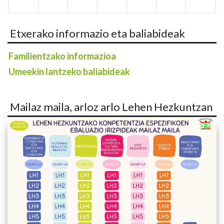
Etxerako informazio eta baliabideak
Familientzako informazioa
Umeekin lantzeko baliabideak
Mailaz maila, arloz arlo Lehen Hezkuntzan