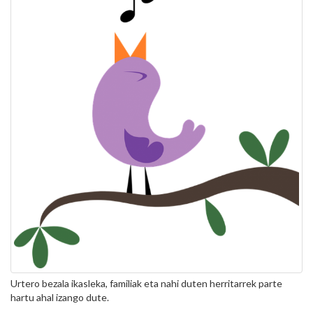
Urtero bezala ikasleka, familiak eta nahi duten herritarrek parte
hartu ahal izango dute.