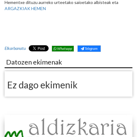
Hementxe dituzu aurreko urteetako saioetako albisteak eta
ARGAZKIAK HEMEN
Elkarbanatu
Whatsapp
Telegram
Datozen ekimenak
Ez dago ekimenik