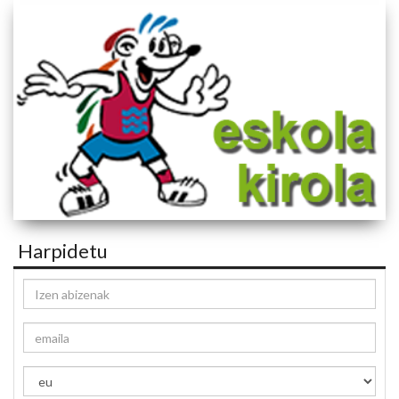
Harpidetu