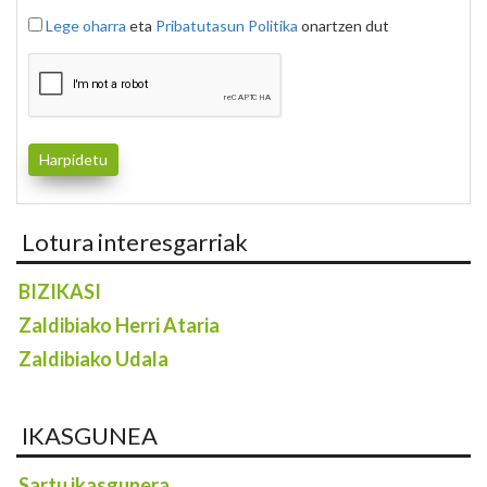
Lege oharra
eta
Pribatutasun Politika
onartzen dut
Lotura interesgarriak
BIZIKASI
Zaldibiako Herri Ataria
Zaldibiako Udala
IKASGUNEA
Sartu ikasgunera