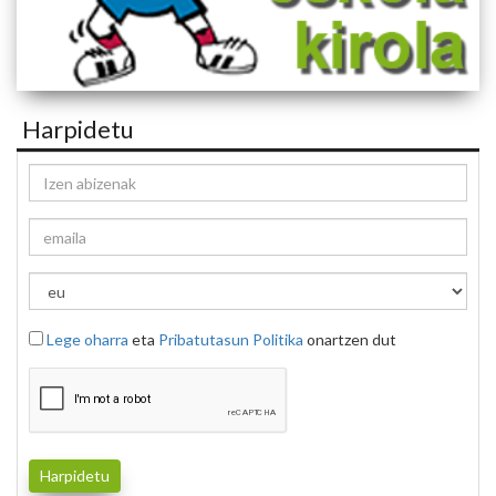
Harpidetu
Lege oharra
eta
Pribatutasun Politika
onartzen dut