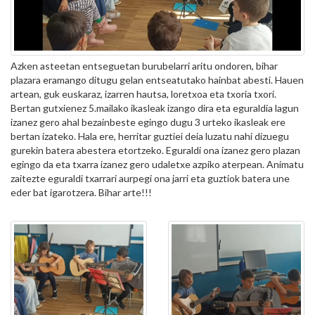
Azken asteetan entseguetan burubelarri aritu ondoren, bihar
plazara eramango ditugu gelan entseatutako hainbat abesti. Hauen
artean, guk euskaraz, izarren hautsa, loretxoa eta txoria txori.
Bertan gutxienez 5.mailako ikasleak izango dira eta eguraldia lagun
izanez gero ahal bezainbeste egingo dugu 3 urteko ikasleak ere
bertan izateko. Hala ere, herritar guztiei deia luzatu nahi dizuegu
gurekin batera abestera etortzeko. Eguraldi ona izanez gero plazan
egingo da eta txarra izanez gero udaletxe azpiko aterpean. Animatu
zaitezte eguraldi txarrari aurpegi ona jarri eta guztiok batera une
eder bat igarotzera. Bihar arte!!!