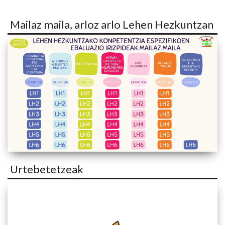
Mailaz maila, arloz arlo Lehen Hezkuntzan
Urtebetetzeak