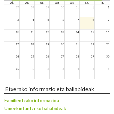
Al.
Ar.
Az.
Og.
Os.
La.
Ig.
27
28
29
30
31
1
2
3
4
5
6
7
8
9
10
11
12
13
14
15
16
17
18
19
20
21
22
23
24
25
26
27
28
29
30
31
1
2
3
4
5
6
Etxerako informazio eta baliabideak
Familientzako informazioa
Umeekin lantzeko baliabideak