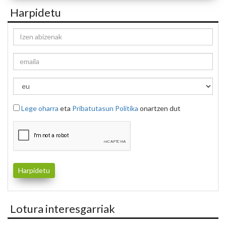
Harpidetu
Lege oharra
eta
Pribatutasun Politika
onartzen dut
Lotura interesgarriak