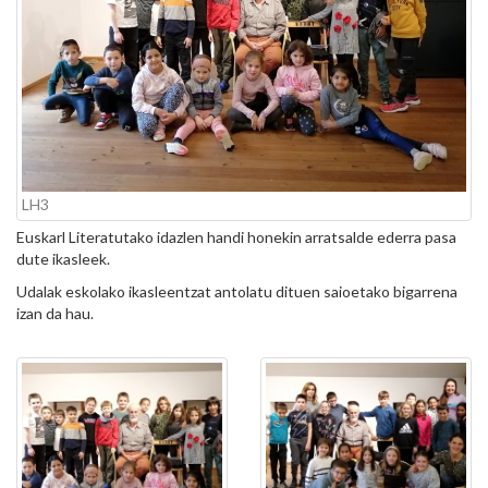
LH3
Euskarl Literatutako idazlen handi honekin arratsalde ederra pasa
dute ikasleek.
Udalak eskolako ikasleentzat antolatu dituen saioetako bigarrena
izan da hau.