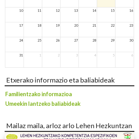
10
11
12
13
14
15
16
17
18
19
20
21
22
23
24
25
26
27
28
29
30
31
1
2
3
4
5
6
Etxerako informazio eta baliabideak
Familientzako informazioa
Umeekin lantzeko baliabideak
Mailaz maila, arloz arlo Lehen Hezkuntzan