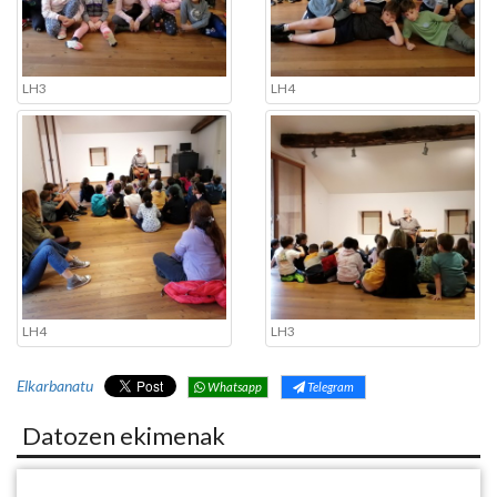
LH3
LH4
LH4
LH3
Elkarbanatu
Whatsapp
Telegram
Datozen ekimenak