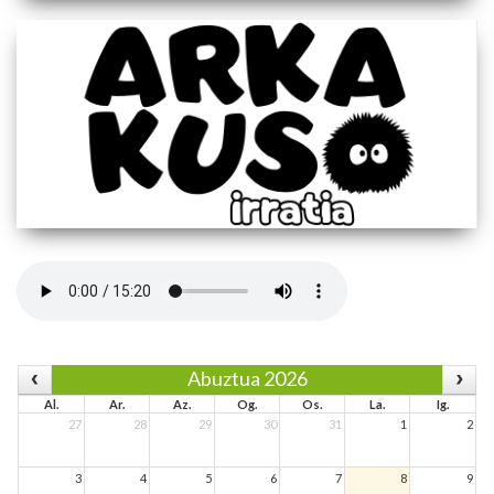
Abuztua 2026
Al.
Ar.
Az.
Og.
Os.
La.
Ig.
27
28
29
30
31
1
2
3
4
5
6
7
8
9