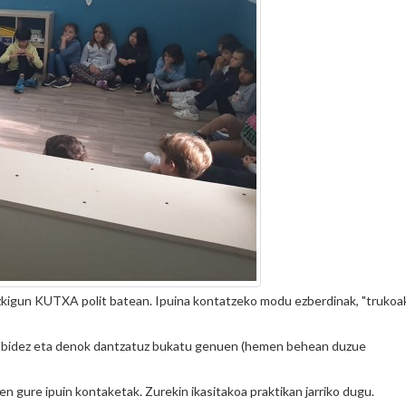
 zizkigun KUTXA polit batean. Ipuina kontatzeko modu ezberdinak, "trukoak
bidez eta denok dantzatuz bukatu genuen (hemen behean duzue
 gure ipuin kontaketak. Zurekin ikasitakoa praktikan jarriko dugu.