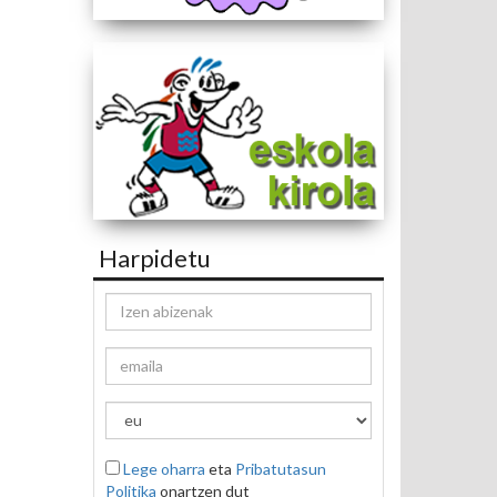
Harpidetu
Lege oharra
eta
Pribatutasun
Politika
onartzen dut