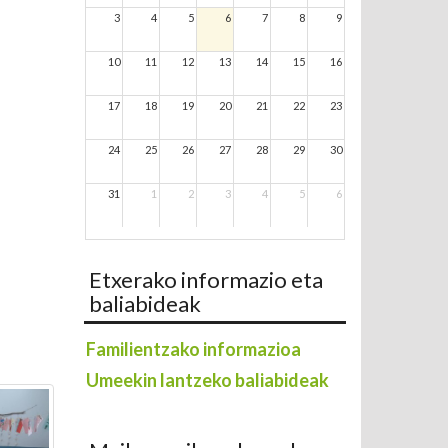
3
4
5
6
7
8
9
10
11
12
13
14
15
16
17
18
19
20
21
22
23
24
25
26
27
28
29
30
31
1
2
3
4
5
6
Etxerako informazio eta
baliabideak
Familientzako informazioa
Umeekin lantzeko baliabideak