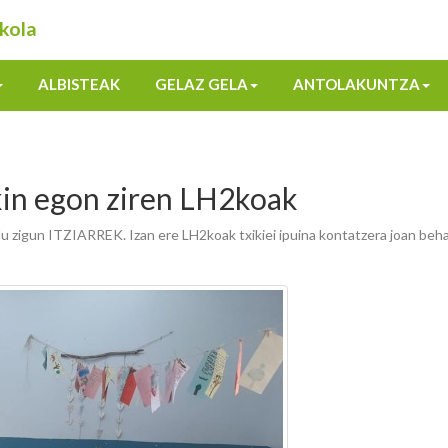
kola
ALBISTEAK
GELAZ GELA
ANTOLAKUNTZA
kin egon ziren LH2koak
ldu zigun ITZIARREK. Izan ere LH2koak txikiei ipuina kontatzera joan beha