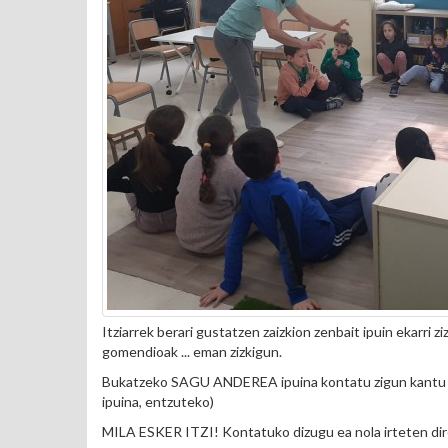
Itziarrek berari gustatzen zaizkion zenbait ipuin ekarri
gomendioak ... eman zizkigun.
Bukatzeko SAGU ANDEREA ipuina kontatu zigun kantu 
ipuina, entzuteko)
MILA ESKER ITZI! Kontatuko dizugu ea nola irteten diren