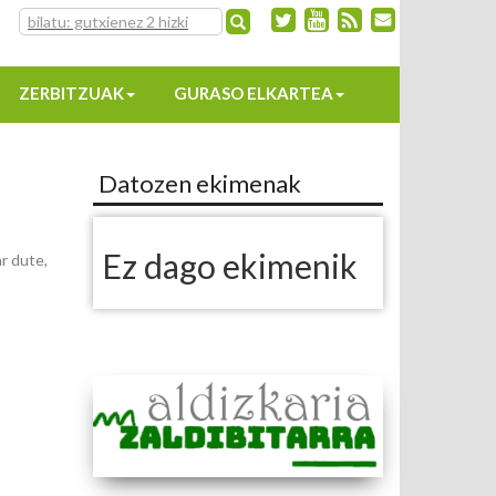
ZERBITZUAK
GURASO ELKARTEA
Datozen ekimenak
Ez dago ekimenik
r dute,