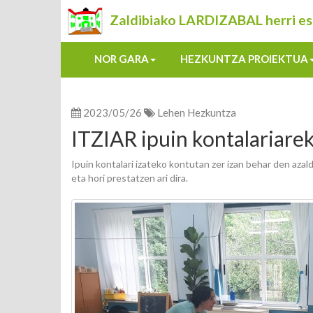
Zaldibiako LARDIZABAL herri es
NOR GARA
HEZKUNTZA PROIEKTUA
2023/05/26
Lehen Hezkuntza
ITZIAR ipuin kontalariare
Ipuin kontalari izateko kontutan zer izan behar den aza
eta hori prestatzen ari dira.