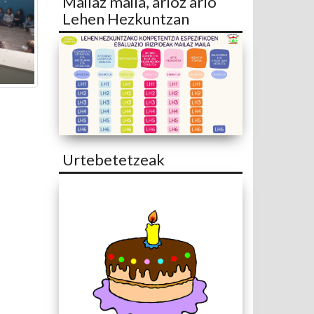
Mailaz maila, arloz arlo
Lehen Hezkuntzan
Urtebetetzeak