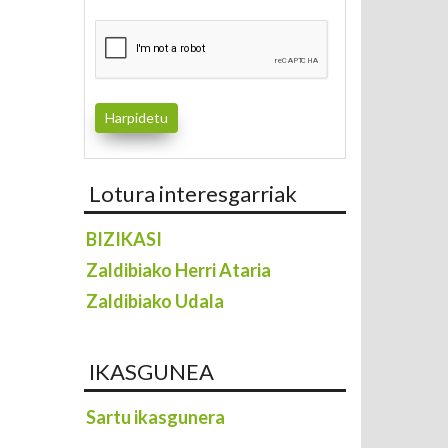
Lotura interesgarriak
BIZIKASI
Zaldibiako Herri Ataria
Zaldibiako Udala
IKASGUNEA
Sartu ikasgunera