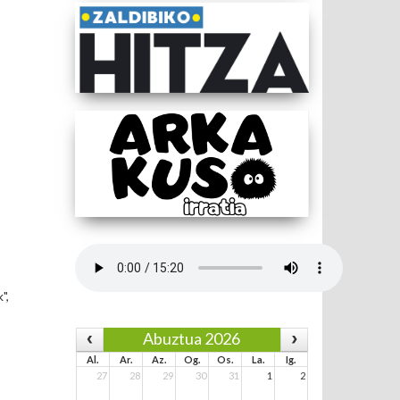
",
Abuztua 2026
Al.
Ar.
Az.
Og.
Os.
La.
Ig.
27
28
29
30
31
1
2