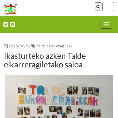
ireki
menu
Nabega
ireki
2026/06/02
Talde elkar eragileak
Ikasturteko azken Talde
elkarreragiletako saioa