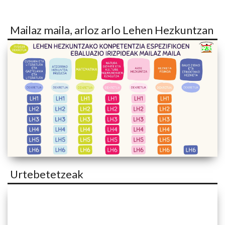
Mailaz maila, arloz arlo Lehen Hezkuntzan
Urtebetetzeak