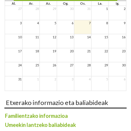
Al.
Ar.
Az.
Og.
Os.
La.
Ig.
27
28
29
30
31
1
2
3
4
5
6
7
8
9
10
11
12
13
14
15
16
17
18
19
20
21
22
23
24
25
26
27
28
29
30
31
1
2
3
4
5
6
Etxerako informazio eta baliabideak
Familientzako informazioa
Umeekin lantzeko baliabideak