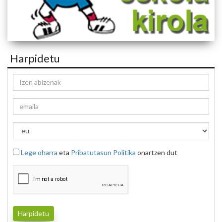
Harpidetu
Lege oharra
eta
Pribatutasun Politika
onartzen dut