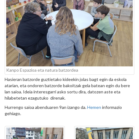
Kanpo Espazioa eta natura batzordea
Hasieran batzorde guztietako kideekin jolas bagt egin da eskola
atarian, eta ondoren batzorde bakoitzak gela batean egin du bere
lan saioa. Ideia interesgarri asko sortu dira, datozen aste eta
hilabetetan ezagutuko direnak.
Hurrengo saioa abenduaren 9an izango da.
Hemen
informazio
gehiago.