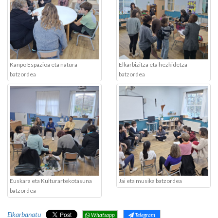
Kanpo Espazioa eta natura
Elkarbizitza eta hezkidetza
batzordea
batzordea
Euskara eta Kulturartekotasuna
Jai eta musika batzordea
batzordea
Elkarbanatu
Whatsapp
Telegram