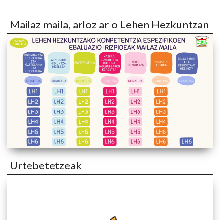
Mailaz maila, arloz arlo Lehen Hezkuntzan
Urtebetetzeak