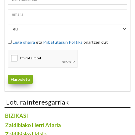
Lege oharra
eta
Pribatutasun Politika
onartzen dut
Lotura interesgarriak
BIZIKASI
Zaldibiako Herri Ataria
Zaldibiako Udala