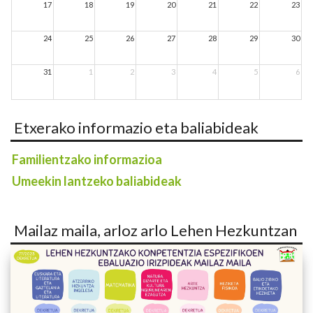
17
18
19
20
21
22
23
24
25
26
27
28
29
30
31
1
2
3
4
5
6
Etxerako informazio eta baliabideak
Familientzako informazioa
Umeekin lantzeko baliabideak
Mailaz maila, arloz arlo Lehen Hezkuntzan