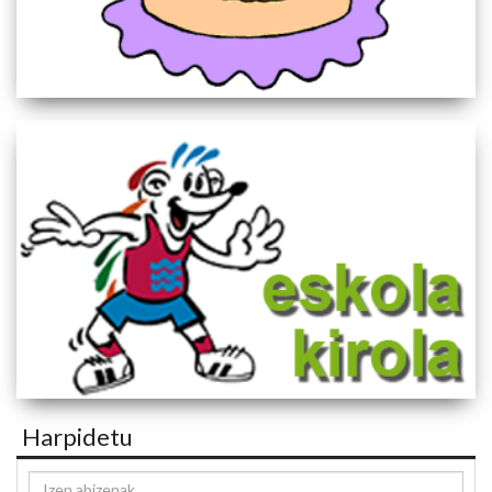
Harpidetu