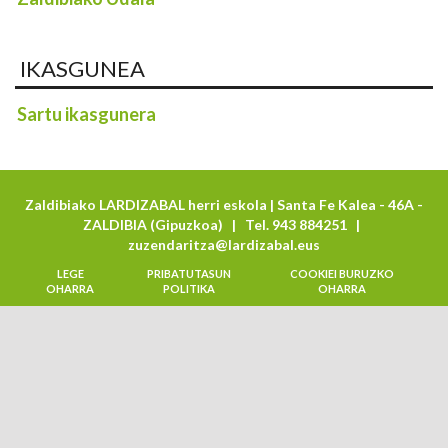
IKASGUNEA
Sartu ikasgunera
Zaldibiako LARDIZABAL herri eskola | Santa Fe Kalea - 46A -
ZALDIBIA (Gipuzkoa) | Tel. 943 884251 |
zuzendaritza@lardizabal.eus
LEGE
PRIBATUTASUN
COOKIEI BURUZKO
OHARRA
POLITIKA
OHARRA