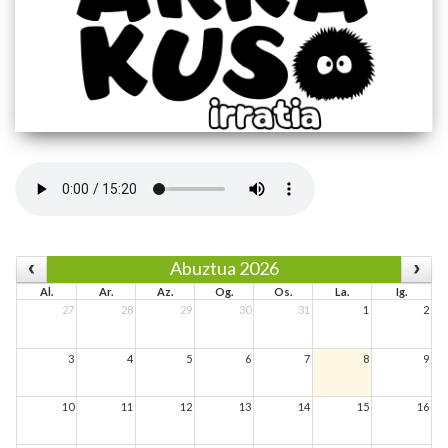
Abuztua 2026
Al.
Ar.
Az.
Og.
Os.
La.
Ig.
27
28
29
30
31
1
2
3
4
5
6
7
8
9
10
11
12
13
14
15
16