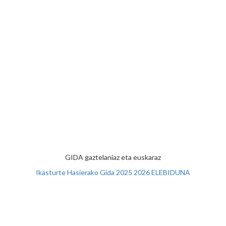
GIDA gaztelaniaz eta euskaraz
Ikasturte Hasierako Gida 2025 2026 ELEBIDUNA