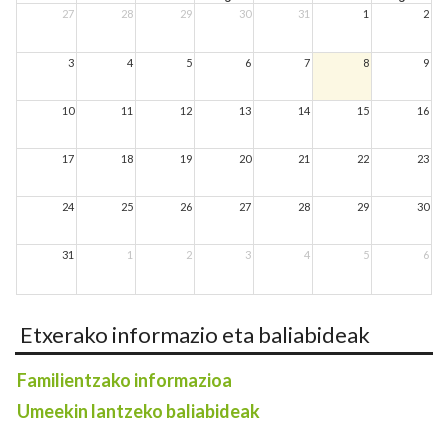
27
28
29
30
31
1
2
3
4
5
6
7
8
9
10
11
12
13
14
15
16
17
18
19
20
21
22
23
24
25
26
27
28
29
30
31
1
2
3
4
5
6
Etxerako informazio eta baliabideak
Familientzako informazioa
Umeekin lantzeko baliabideak