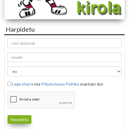
Harpidetu
Lege oharra
eta
Pribatutasun Politika
onartzen dut