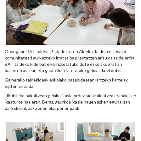
Oraingoan BAT taldea (Bizikidetzaren Aldeko Taldea) eskolako
komunitateari aurkezteko irratsaioa prestatzen aritu da talde erdia.
BAT taldeko kide bat elkarrizketatuko dute eskolako irratian
datorren astean eta gaur elkarrizketarako gidoia idatzi dute.
Gainerako taldekideak eskolako pasabideetan jartzeko kartelak
egiten aritu da.
Hiruhileko bakoitzean gelako ikasle ordezkariak aldatzea erabaki zen
ikasturte hasieran. Beraz, gaurkoa ikasle hauen azken eguna izan
da. Eskerrik asko zuen ekarpenengatik!