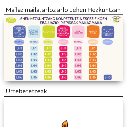
Mailaz maila, arloz arlo Lehen Hezkuntzan
Urtebetetzeak