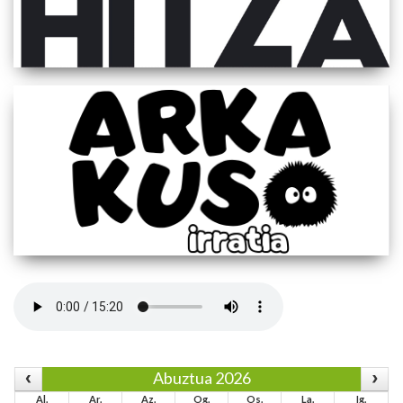
Abuztua 2026
Al.
Ar.
Az.
Og.
Os.
La.
Ig.