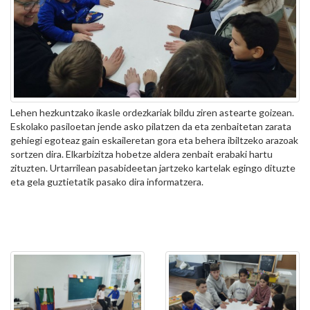
Lehen hezkuntzako ikasle ordezkariak bildu ziren astearte goizean.
Eskolako pasiloetan jende asko pilatzen da eta zenbaitetan zarata
gehiegi egoteaz gain eskaileretan gora eta behera ibiltzeko arazoak
sortzen dira. Elkarbizitza hobetze aldera zenbait erabaki hartu
zituzten. Urtarrilean pasabideetan jartzeko kartelak egingo dituzte
eta gela guztietatik pasako dira informatzera.