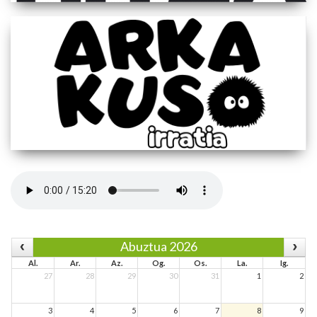
Abuztua 2026
Al.
Ar.
Az.
Og.
Os.
La.
Ig.
27
28
29
30
31
1
2
3
4
5
6
7
8
9