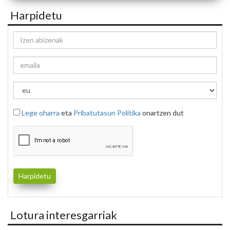
Harpidetu
Lege oharra
eta
Pribatutasun Politika
onartzen dut
Lotura interesgarriak