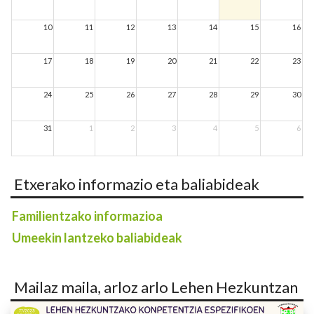
10
11
12
13
14
15
16
17
18
19
20
21
22
23
24
25
26
27
28
29
30
31
1
2
3
4
5
6
Etxerako informazio eta baliabideak
Familientzako informazioa
Umeekin lantzeko baliabideak
Mailaz maila, arloz arlo Lehen Hezkuntzan