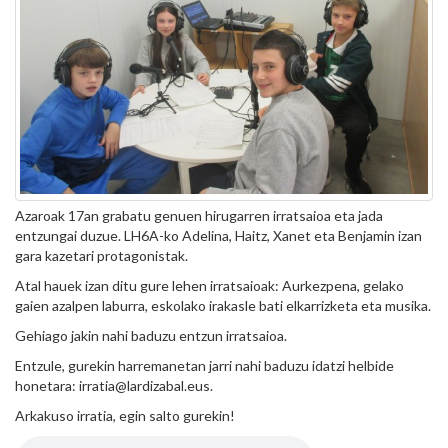
Azaroak 17an grabatu genuen hirugarren irratsaioa eta jada
entzungai duzue. LH6A-ko Adelina, Haitz, Xanet eta Benjamin izan
gara kazetari protagonistak.
Atal hauek izan ditu gure lehen irratsaioak: Aurkezpena, gelako
gaien azalpen laburra, eskolako irakasle bati elkarrizketa eta musika.
Gehiago jakin nahi baduzu entzun irratsaioa.
Entzule, gurekin harremanetan jarri nahi baduzu idatzi helbide
honetara: irratia@lardizabal.eus.
Arkakuso irratia, egin salto gurekin!