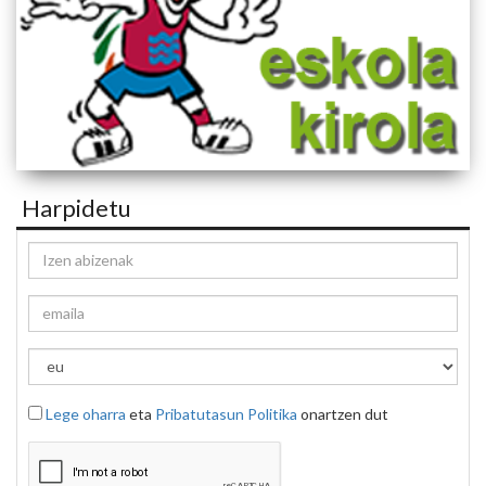
Harpidetu
Lege oharra
eta
Pribatutasun Politika
onartzen dut