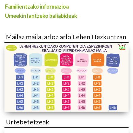
Familientzako informazioa
Umeekin lantzeko baliabideak
Mailaz maila, arloz arlo Lehen Hezkuntzan
Urtebetetzeak