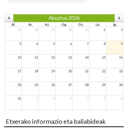
Abuztua 2026
Al.
Ar.
Az.
Og.
Os.
La.
Ig.
27
28
29
30
31
1
2
3
4
5
6
7
8
9
10
11
12
13
14
15
16
17
18
19
20
21
22
23
24
25
26
27
28
29
30
31
1
2
3
4
5
6
Etxerako informazio eta baliabideak